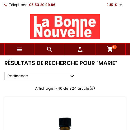

Téléphone:
05.53.20.99.86
EUR €
0



shopping_cart
RÉSULTATS DE RECHERCHE POUR "MARIE"

Pertinence
Affichage 1-40 de 324 article(s)