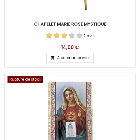
CHAPELET MARIE ROSE MYSTIQUE
2 avis
Prix
14,00 €
Ajouter au panier

Rupture de stock