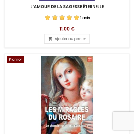
L'AMOUR DE LA SAGESSE ÉTERNELLE
1 avis
Prix
11,00 €
Ajouter au panier

Promo !