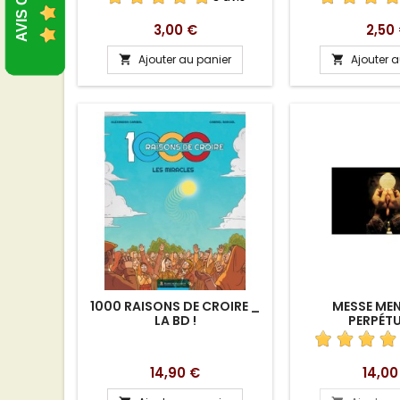
COEUR DAVID JEAN-MARIE
Prix
Prix
3,00 €
2,50
Ajouter au panier
Ajouter 


1000 RAISONS DE CROIRE _
MESSE MEN
LA BD !
PERPÉTU
Prix
Prix
14,90 €
14,00