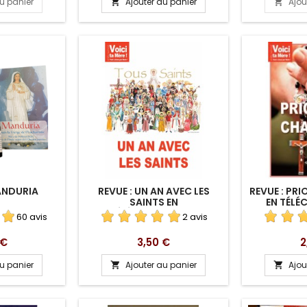
au panier
Ajouter au panier
Ajou


base
ANDURIA
REVUE : UN AN AVEC LES
REVUE : PRI
SAINTS EN
EN TÉL
TÉLÉCHARGEMENT
60 avis
2 avis
Prix
P
 €
3,50 €
2
au panier
Ajouter au panier
Ajou

