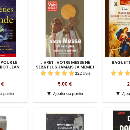
 POUR LE
LIVRET : VOTRE MESSE NE
BAGUETT
IOT JEAN
SERA PLUS JAMAIS LA MEME !
222 avis
Prix
P
 €
5,00 €
2
au panier
Ajouter au panier
Ajou

