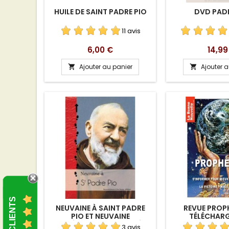
HUILE DE SAINT PADRE PIO
DVD PADR
11 avis
Prix
Prix
6,00 €
14,99
Ajouter au panier
Ajouter 


AVIS CLIENTS
NEUVAINE À SAINT PADRE
REVUE PROPH
PIO ET NEUVAINE
TÉLÉCHAR
IRRÉSISTIBLE AU SACRÉ
3 avis