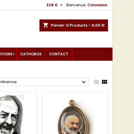

EUR €
Bienvenue,
Connexion
shopping_cart
Panier:
0
Produits - 0,00 €
OTIONS
CATHOBOX
CONTACT



rtinence