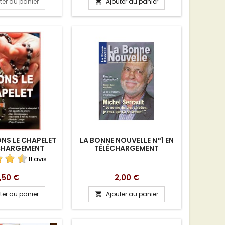
ter au panier
Ajouter au panier

base
ONS LE CHAPELET
LA BONNE NOUVELLE N°1 EN
ÉCHARGEMENT
TÉLÉCHARGEMENT
11 avis
rix
Prix
,50 €
2,00 €
ter au panier
Ajouter au panier
