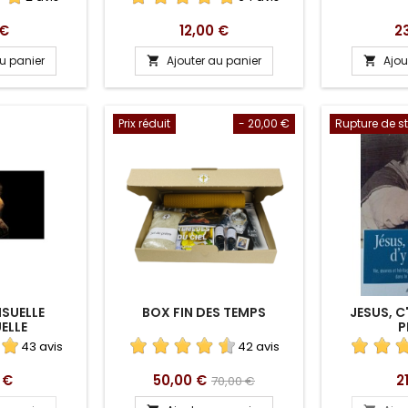
Prix
Pr
 €
12,00 €
2
au panier
Ajouter au panier
Ajou


Prix réduit
- 20,00 €
Rupture de s
SUELLE
BOX FIN DES TEMPS
JESUS, C'
ELLE
P
43 avis
42 avis
Prix
Prix
Pr
 €
50,00 €
2
70,00 €
de