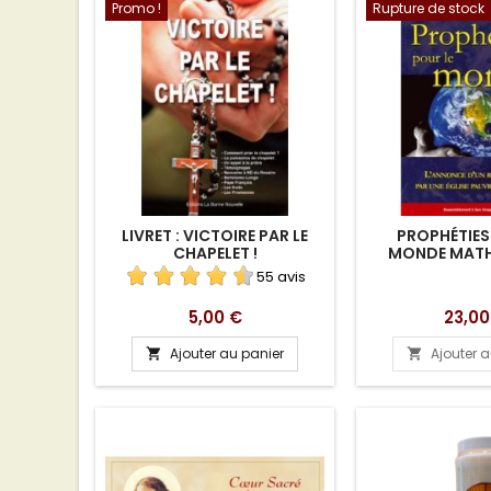
Promo !
Rupture de stock
LIVRET : VICTOIRE PAR LE
PROPHÉTIES
CHAPELET !
MONDE MATH
55 avis
Prix
Prix
5,00 €
23,00
Ajouter au panier
Ajouter 

