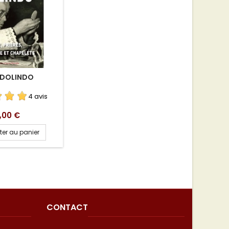
DOLINDO
4 avis
rix
,00 €
ter au panier
CONTACT