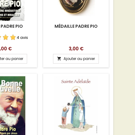
 PADRE PIO
MÉDAILLE PADRE PIO
4 avis
rix
Prix
,00 €
3,00 €
ter au panier
Ajouter au panier
