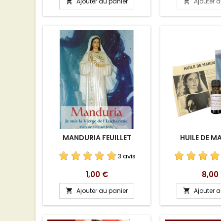
Ajouter au panier
Ajouter 


MANDURIA FEUILLET
HUILE DE M
3 avis
Prix
Prix
1,00 €
8,00
Ajouter au panier
Ajouter 

