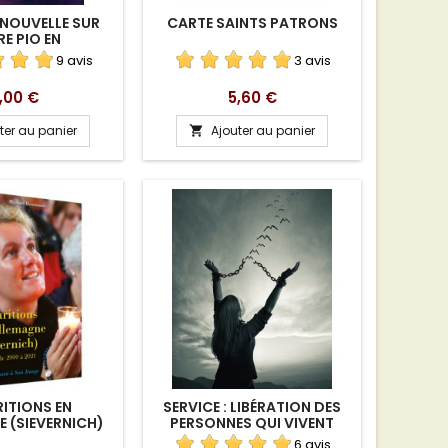
 NOUVELLE SUR
CARTE SAINTS PATRONS
E PIO EN
HARGEMENT
9 avis
3 avis
rix
Prix
,00 €
5,60 €
ter au panier
Ajouter au panier

ITIONS EN
SERVICE : LIBÉRATION DES
 (SIEVERNICH)
PERSONNES QUI VIVENT
OME 1
SOUS LE MÊME TOIT
6 avis