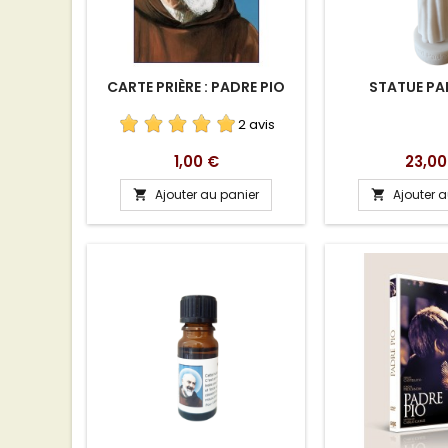
CARTE PRIÈRE : PADRE PIO
STATUE PA
2 avis
Prix
Prix
1,00 €
23,00
Ajouter au panier
Ajouter 

