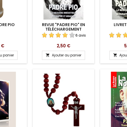
DRE PIO
REVUE "PADRE PIO" EN
LIVRET
TÉLÉCHARGEMENT
6 avis
Prix
P
 €
2,50 €
5
au panier
Ajouter au panier
Ajou

