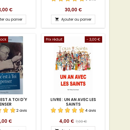
ix
Prix
3,00 €
30,00 €
ter au panier
Ajouter au panier

tock
Prix réduit
- 3,00 €
EST A TOI D'Y
LIVRE : UN AN AVEC LES
ENSER
SAINTS
2 avis
4 avis
ix
Prix
Prix
1,00 €
4,00 €
7,00 €
de