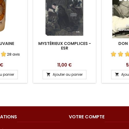
UVAINE
MYSTÉRIEUX COMPLICES -
DON 
ESR
28 avis
Prix
P
 €
11,00 €
5
au panier
Ajouter au panier
Ajou


ATIONS
VOTRE COMPTE