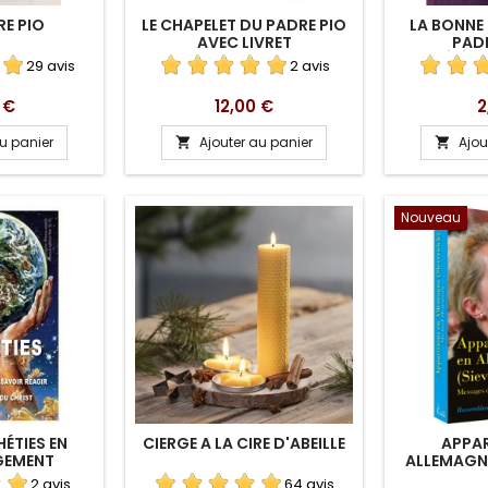
E PIO
LE CHAPELET DU PADRE PIO
LA BONNE
AVEC LIVRET
PADR
TÉLÉC
29 avis
2 avis
Prix
P
 €
12,00 €
2
au panier
Ajouter au panier
Ajou


Nouveau
ÉTIES EN
CIERGE A LA CIRE D'ABEILLE
APPAR
GEMENT
ALLEMAGNE
T
2 avis
64 avis