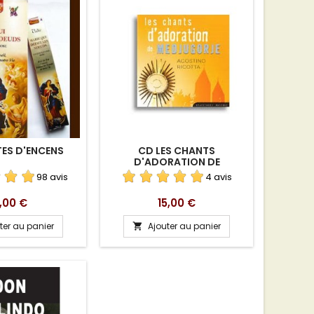
ES D'ENCENS
CD LES CHANTS
D'ADORATION DE
MEDJUGORJE
98 avis
4 avis
rix
Prix
,00 €
15,00 €
ter au panier
Ajouter au panier
