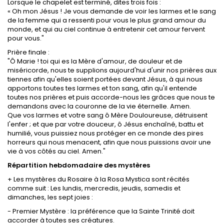
Lorsque le chapelet est terminé, dites trois fois :
« Oh mon Jésus ! Je vous demande de voir les larmes et le sang
de la femme qui a ressenti pour vous le plus grand amour du
monde, et qui au ciel continue à entretenir cet amour fervent
pour vous."
Prière finale :
"Ô Marie ! toi qui es la Mère d'amour, de douleur et de
miséricorde, nous te supplions aujourd'hui d'unir nos prières aux
tiennes afin qu'elles soient portées devant Jésus, à qui nous
apportons toutes tes larmes et ton sang, afin qu'il entende
toutes nos prières et puis accorde-nous les grâces que nous te
demandons avec la couronne de la vie éternelle. Amen.
Que vos larmes et votre sang ô Mère Douloureuse, détruisent
l'enfer ; et que par votre douceur, ô Jésus enchaîné, battu et
humilié, vous puissiez nous protéger en ce monde des pires
horreurs qui nous menacent, afin que nous puissions avoir une
vie à vos côtés au ciel. Amen."
Répartition hebdomadaire des mystères
+ Les mystères du Rosaire à la Rosa Mystica sont récités
comme suit : Les lundis, mercredis, jeudis, samedis et
dimanches, les sept joies :
- Premier Mystère : la préférence que la Sainte Trinité doit
accorder à toutes ses créatures.