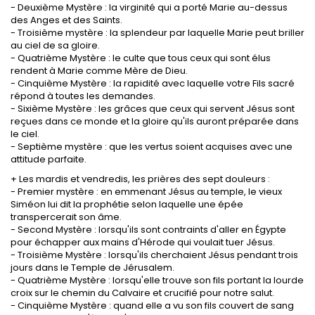
- Deuxième Mystère : la virginité qui a porté Marie au-dessus
des Anges et des Saints.
- Troisième mystère : la splendeur par laquelle Marie peut briller
au ciel de sa gloire.
- Quatrième Mystère : le culte que tous ceux qui sont élus
rendent à Marie comme Mère de Dieu.
- Cinquième Mystère : la rapidité avec laquelle votre Fils sacré
répond à toutes les demandes.
- Sixième Mystère : les grâces que ceux qui servent Jésus sont
reçues dans ce monde et la gloire qu'ils auront préparée dans
le ciel.
- Septième mystère : que les vertus soient acquises avec une
attitude parfaite.
+ Les mardis et vendredis, les prières des sept douleurs :
- Premier mystère : en emmenant Jésus au temple, le vieux
Siméon lui dit la prophétie selon laquelle une épée
transpercerait son âme.
- Second Mystère : lorsqu'ils sont contraints d'aller en Égypte
pour échapper aux mains d'Hérode qui voulait tuer Jésus.
- Troisième Mystère : lorsqu'ils cherchaient Jésus pendant trois
jours dans le Temple de Jérusalem.
- Quatrième Mystère : lorsqu'elle trouve son fils portant la lourde
croix sur le chemin du Calvaire et crucifié pour notre salut.
- Cinquième Mystère : quand elle a vu son fils couvert de sang