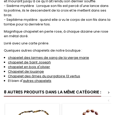
et mourant jusqu'à ce qu'il ait rendu son dernier souffle.
- Sixième mystère : Lorsque son fils est percé d'une lance dans
la poitrine, ils le descendent de la croix et le mettent dans ses
bras.
- Septième mystère : quand elle a vu le corps de son fils dans la
tombe pour la dernière fois.
Magnifique chapelet en perle rose,
à chaque dizaine une rose
en métal doré.
Livré avec une carte prière.
Quelques autres chapelets de notre boutique :
chapelet des larmes de sang de la vierge marie
chapelet de Saint Joseph
chapelet en bois d'olivier
Chapelet de louange
Chapelet des âmes du purgatoire 13 vertus
Et bien d'
autres chapelets
8 AUTRES PRODUITS DANS LA MÊME CATÉGORIE :
>
<