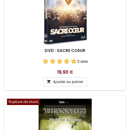
DVD : SACRE COEUR
2 avis
Prix
19,90 €
Ajouter au panier

Rupture de stock