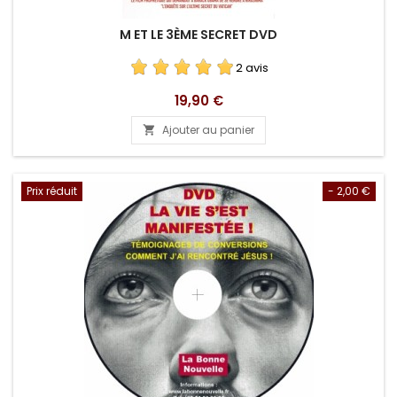
M ET LE 3ÈME SECRET DVD
2 avis
Prix
19,90 €
Ajouter au panier

Prix réduit
- 2,00 €