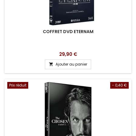
COFFRET DVD ETERNAM
Prix
29,90 €
Ajouter au panier

Prix réduit
- 0,40 €