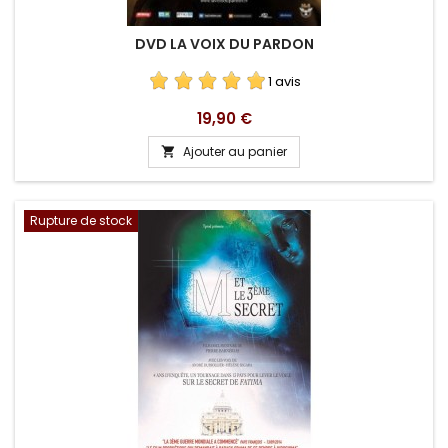
DVD LA VOIX DU PARDON
1 avis
Prix
19,90 €
Ajouter au panier

Rupture de stock