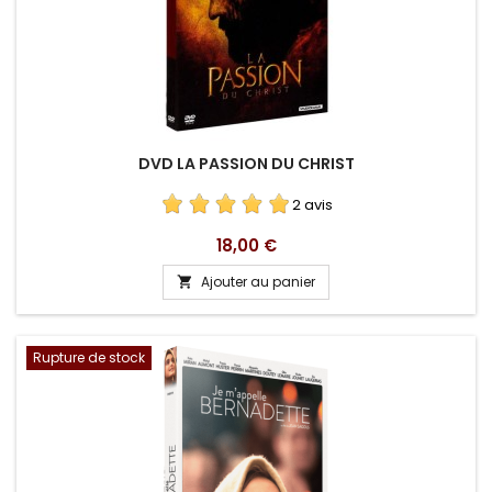
DVD LA PASSION DU CHRIST
2 avis
Prix
18,00 €
Ajouter au panier

Rupture de stock