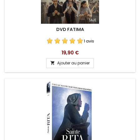
DVD FATIMA
1 avis
Prix
19,90 €
Ajouter au panier
