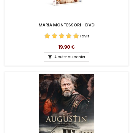
MARIA MONTESSORI - DVD
1 avis
Prix
19,90 €
Ajouter au panier
