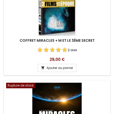
COFFRET MIRACLES + M ET LE 3ÈME SECRET
2 avis
Prix
29,00 €
Ajouter au panier

Rupture de stock