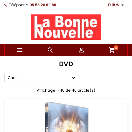

Téléphone:
05.53.20.99.86
EUR €
0



shopping_cart
DVD

Choisir
Affichage 1-40 de 40 article(s)