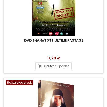
DVD THANATOS L’ULTIME PASSAGE
Prix
17,90 €
Ajouter au panier

Rupture de stock