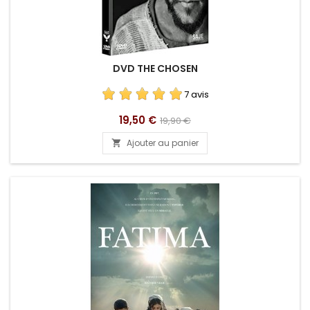
DVD THE CHOSEN
7 avis
Prix
Prix
19,50 €
19,90 €
de
Ajouter au panier

base