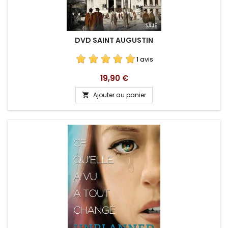
DVD SAINT AUGUSTIN
1 avis
Prix
19,90 €
Ajouter au panier
