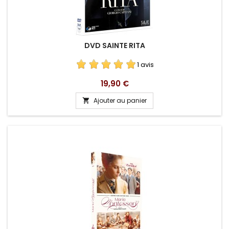
DVD SAINTE RITA
1 avis
Prix
19,90 €
Ajouter au panier
