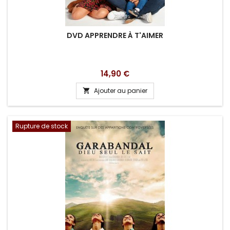
DVD APPRENDRE À T'AIMER
Prix
14,90 €
Ajouter au panier

Rupture de stock