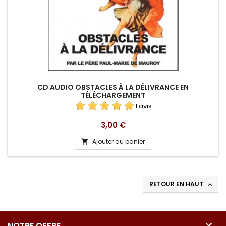
CD AUDIO OBSTACLES À LA DÉLIVRANCE EN
TÉLÉCHARGEMENT
1 avis
Prix
3,00 €
Ajouter au panier

RETOUR EN HAUT


NOTRE OFFRE