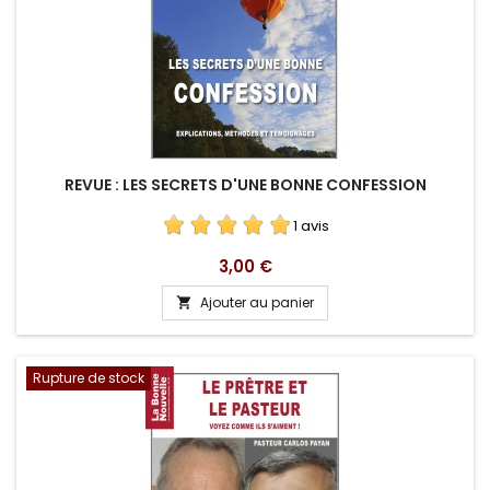
REVUE : LES SECRETS D'UNE BONNE CONFESSION
1 avis
Prix
3,00 €
Ajouter au panier

Rupture de stock