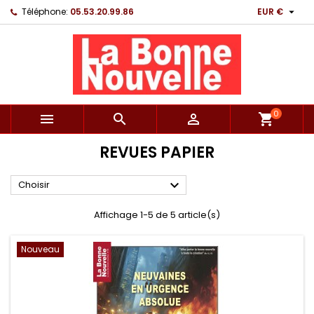

Téléphone:
05.53.20.99.86
EUR €
0



shopping_cart
REVUES PAPIER

Choisir
Affichage 1-5 de 5 article(s)
Nouveau