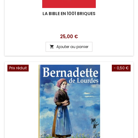
LA BIBLE EN 1001 BRIQUES
Prix
25,00 €
Ajouter au panier

Prix réduit
- 0,50 €