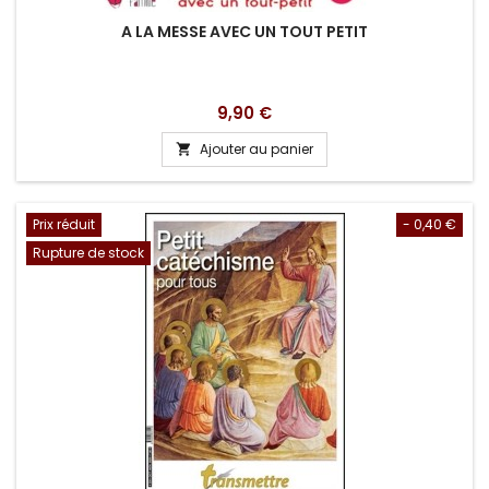
A LA MESSE AVEC UN TOUT PETIT
Prix
9,90 €
Ajouter au panier

Prix réduit
- 0,40 €
Rupture de stock