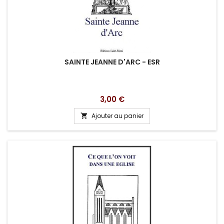
SAINTE JEANNE D'ARC - ESR
Prix
3,00 €
Ajouter au panier
