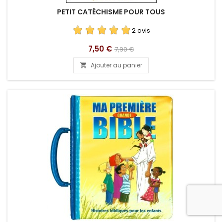
PETIT CATÉCHISME POUR TOUS
2 avis
Prix
Prix
7,50 €
7,90 €
de
Ajouter au panier

base