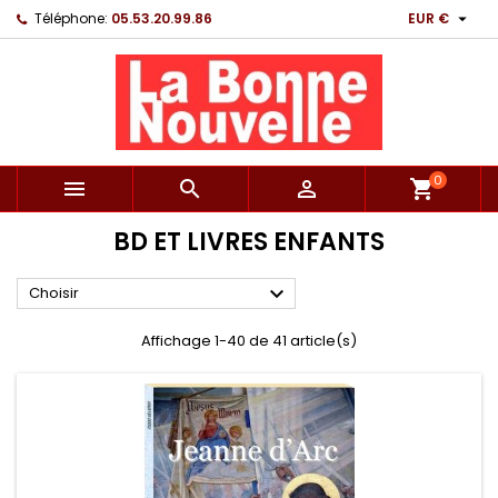

Téléphone:
05.53.20.99.86
EUR €
0



shopping_cart
BD ET LIVRES ENFANTS

Choisir
Affichage 1-40 de 41 article(s)