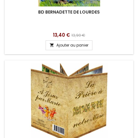
BD BERNADETTE DE LOURDES
Prix
Prix
13,40 €
13,90 €
de
Ajouter au panier

base