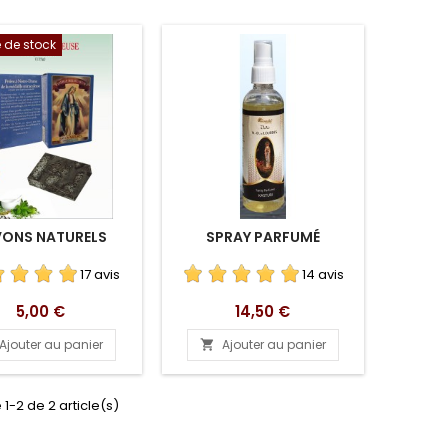
 de stock
VONS NATURELS
SPRAY PARFUMÉ
17 avis
14 avis
Prix
Prix
5,00 €
14,50 €
Ajouter au panier
Ajouter au panier

 1-2 de 2 article(s)