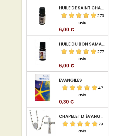
HUILE DE SAINT CHARBEL
273
avis
Prix
6,00 €
HUILE DU BON SAMARITAIN
277
avis
Prix
6,00 €
ÉVANGILES
47
avis
Prix
0,30 €
CHAPELET D'ÉVANGÉLISATION
79
avis