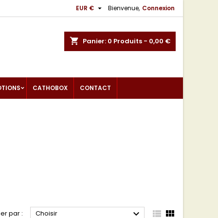

EUR €
Bienvenue,
Connexion
shopping_cart
Panier:
0
Produits - 0,00 €
OTIONS
CATHOBOX
CONTACT



ier par :
Choisir