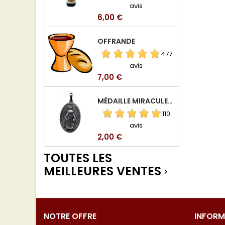
avis
Prix
6,00 €
OFFRANDE
477
avis
Prix
7,00 €
MÉDAILLE MIRACULEUSE DE VIERGE DE LA RUE DU BAC
110
avis
Prix
2,00 €
TOUTES LES
MEILLEURES VENTES

NOTRE OFFRE
INFORM