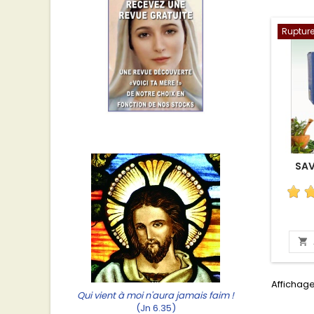
Rupture
SA

Affichage
Qui vient à moi n'aura jamais faim !
(Jn 6.35)