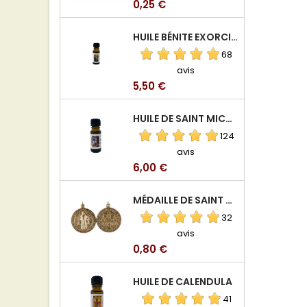
Prix
0,25 €
HUILE BÉNITE EXORCISÉE
68
avis
Prix
5,50 €
HUILE DE SAINT MICHEL ARCHANGE
124
avis
Prix
6,00 €
MÉDAILLE DE SAINT BENOIT EN ALUMINIUM
32
avis
Prix
0,80 €
HUILE DE CALENDULA
41