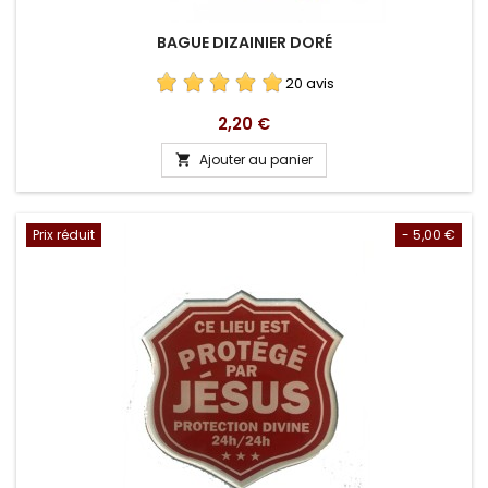
BAGUE DIZAINIER DORÉ
20 avis
Prix
2,20 €
Ajouter au panier

Prix réduit
- 5,00 €