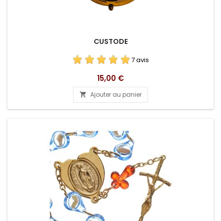
CUSTODE
7 avis
Prix
15,00 €
Ajouter au panier
