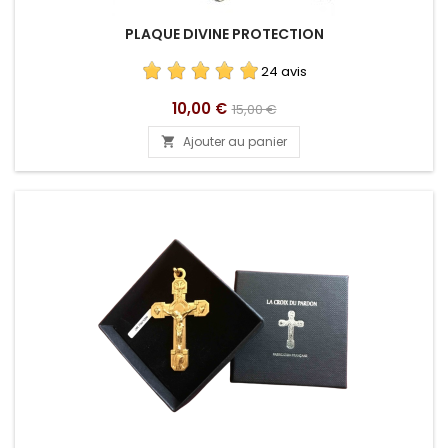
PLAQUE DIVINE PROTECTION
24 avis
Prix
Prix
10,00 €
15,00 €
de
Ajouter au panier

base