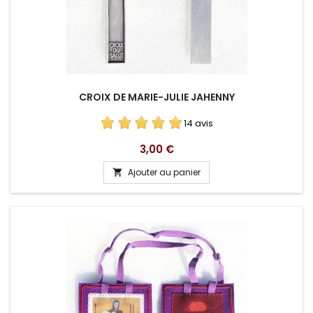
CROIX DE MARIE-JULIE JAHENNY
14 avis
Prix
3,00 €
Ajouter au panier
