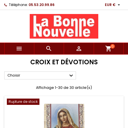

Téléphone:
05.53.20.99.86
EUR €
0



shopping_cart
CROIX ET DÉVOTIONS

Choisir
Affichage 1-30 de 30 article(s)
Rupture de stock