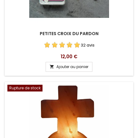
PETITES CROIX DU PARDON
32 avis
Prix
12,00 €
Ajouter au panier

Rupture de stock