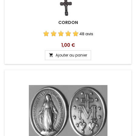
CORDON
48 avis
Prix
1,00 €
Ajouter au panier
