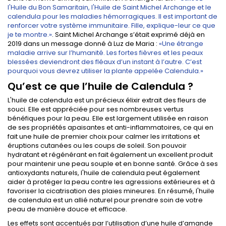
l'Huile du Bon Samaritain, l'Huile de Saint Michel Archange et le
calendula pour les maladies hémorragiques. Il est important de
renforcer votre système immunitaire. Fille, explique-leur ce que
je te montre.»
. Saint Michel Archange s’était exprimé déjà en
2019 dans un message donné à Luz de Maria :
«Une étrange
maladie arrive sur l’humanité.
Les fortes fièvres et les peaux
blessées deviendront
des fléaux d’un instant à l’autre. C’est
pourquoi
vous devrez utiliser la plante appelée Calendula.»
Qu’est ce que l’huile de Calendula ?
L'huile de calendula est un précieux élixir extrait des fleurs de
souci. Elle est appréciée pour ses nombreuses vertus
bénéfiques pour la peau. Elle est largement utilisée en raison
de ses propriétés apaisantes et anti-inflammatoires, ce qui en
fait une huile de premier choix pour calmer les irritations et
éruptions cutanées ou les coups de soleil. Son pouvoir
hydratant et régénérant en fait également un excellent produit
pour maintenir une peau souple et en bonne santé. Grâce à ses
antioxydants naturels, l'huile de calendula peut également
aider à protéger la peau contre les agressions extérieures et à
favoriser la cicatrisation des plaies mineures. En résumé, l'huile
de calendula est un allié naturel pour prendre soin de votre
peau de manière douce et efficace.
Les effets sont accentués par l’utilisation d’une huile d’amande