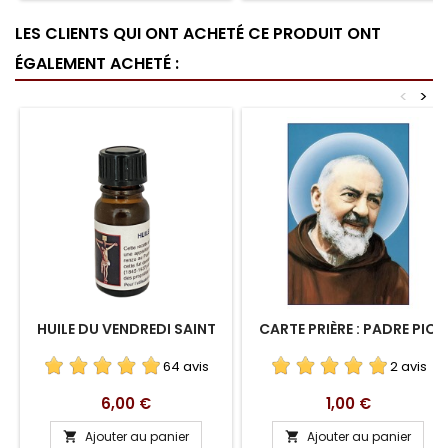
LES CLIENTS QUI ONT ACHETÉ CE PRODUIT ONT
ÉGALEMENT ACHETÉ :
<
>
HUILE DU VENDREDI SAINT
CARTE PRIÈRE : PADRE PIO
64 avis
2 avis
Prix
Prix
6,00 €
1,00 €
Ajouter au panier
Ajouter au panier

