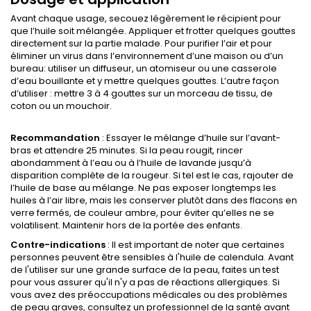
Avant chaque usage, secouez légèrement le récipient pour
que l’huile soit mélangée. Appliquer et frotter quelques gouttes
directement sur la partie malade. Pour purifier l’air et pour
éliminer un virus dans l’environnement d’une maison ou d’un
bureau: utiliser un diffuseur, un atomiseur ou une casserole
d’eau bouillante et y mettre quelques gouttes. L’autre façon
d’utiliser : mettre 3 à 4 gouttes sur un morceau de tissu, de
coton ou un mouchoir.
Recommandation
: Essayer le mélange d’huile sur l’avant-
bras et attendre 25 minutes. Si la peau rougit, rincer
abondamment à l’eau ou à l’huile de lavande jusqu’à
disparition complète de la rougeur. Si tel est le cas, rajouter de
l’huile de base au mélange. Ne pas exposer longtemps les
huiles à l’air libre, mais les conserver plutôt dans des flacons en
verre fermés, de couleur ambre, pour éviter qu’elles ne se
volatilisent. Maintenir hors de la portée des enfants.
Contre-indications
: Il est important de noter que certaines
personnes peuvent être sensibles à l'huile de calendula. Avant
de l'utiliser sur une grande surface de la peau, faites un test
pour vous assurer qu'il n'y a pas de réactions allergiques. Si
vous avez des préoccupations médicales ou des problèmes
de peau graves, consultez un professionnel de la santé avant