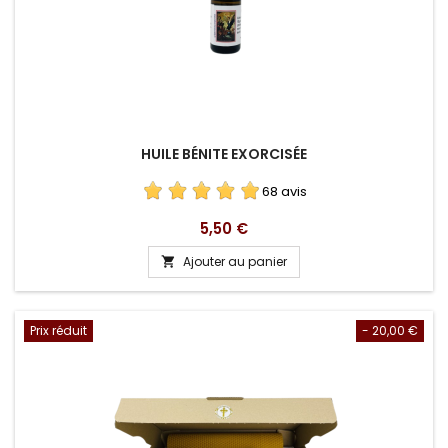
HUILE BÉNITE EXORCISÉE
68 avis
Prix
5,50 €
Ajouter au panier

Prix réduit
- 20,00 €