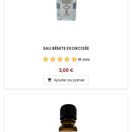
EAU BÉNITE EXORCISÉE
18 avis
Prix
3,00 €
Ajouter au panier
