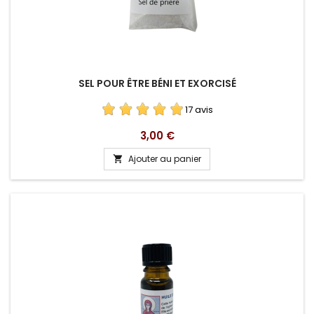
SEL POUR ÊTRE BÉNI ET EXORCISÉ
17 avis
Prix
3,00 €
Ajouter au panier
