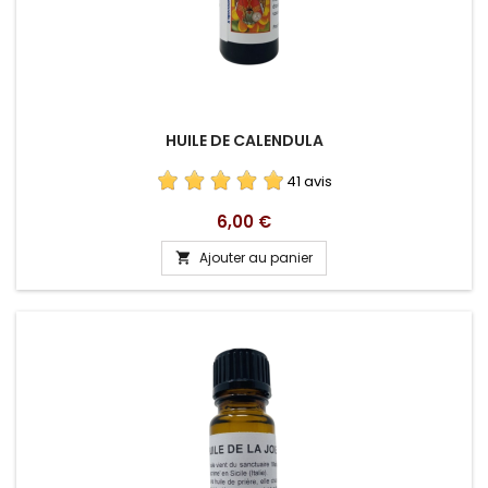
HUILE DE CALENDULA
41 avis
Prix
6,00 €
Ajouter au panier
