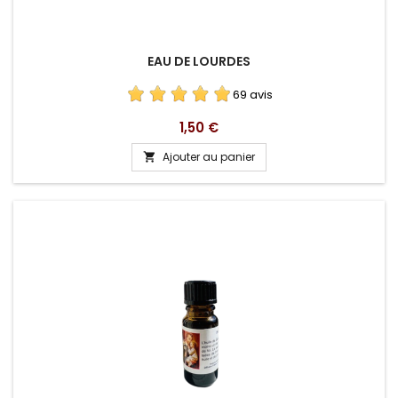
EAU DE LOURDES
69 avis
Prix
1,50 €
Ajouter au panier
