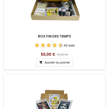
BOX FIN DES TEMPS
42 avis
Prix
Prix
50,00 €
70,00 €
de
Ajouter au panier

base