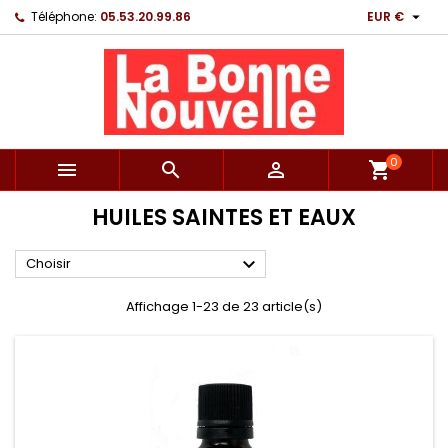

Téléphone:
05.53.20.99.86
EUR €
0



shopping_cart
HUILES SAINTES ET EAUX

Choisir
Affichage 1-23 de 23 article(s)