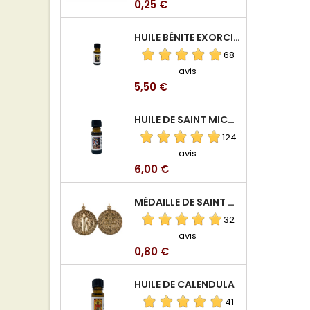
Prix
0,25 €
HUILE BÉNITE EXORCISÉE
68
avis
Prix
5,50 €
HUILE DE SAINT MICHEL ARCHANGE
124
avis
Prix
6,00 €
MÉDAILLE DE SAINT BENOIT EN ALUMINIUM
32
avis
Prix
0,80 €
HUILE DE CALENDULA
41