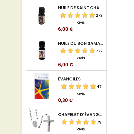
HUILE DE SAINT CHARBEL
273
avis
Prix
6,00 €
HUILE DU BON SAMARITAIN
277
avis
Prix
6,00 €
ÉVANGILES
47
avis
Prix
0,30 €
CHAPELET D'ÉVANGÉLISATION
79
avis