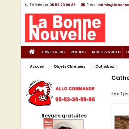
Téléphone:
05.53.20.99.86
Email:
admin@labonnen
LIVRES & BD
REVUES
AUDIO & VIDÉO
O
Accueil
Objets Chrétiens
Cathobox
Cath
Il y a 7 pr
Revues gratuites