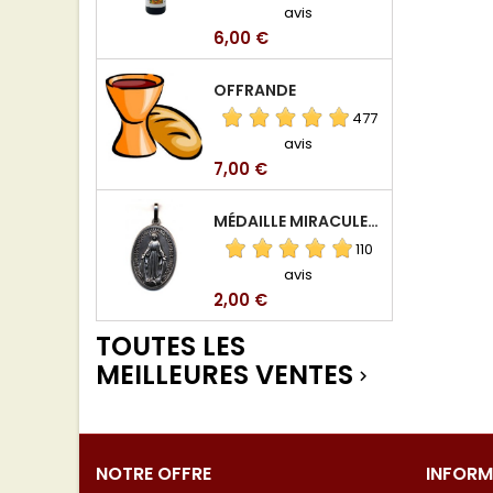
avis
Prix
6,00 €
OFFRANDE
477
avis
Prix
7,00 €
MÉDAILLE MIRACULEUSE DE VIERGE DE LA RUE DU BAC
110
avis
Prix
2,00 €
TOUTES LES
MEILLEURES VENTES

NOTRE OFFRE
INFORM