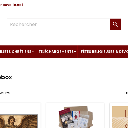
ouvelle.net

BJETS CHRÉTIENS
TÉLÉCHARGEMENTS
FÊTES RELIGIEUSES & DÉV
obox
oduits.
Tr