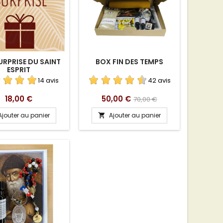
URPRISE DU SAINT
BOX FIN DES TEMPS
ESPRIT
14 avis
42 avis
Prix
Prix
Prix
18,00 €
50,00 €
70,00 €
de
Ajouter au panier
Ajouter au panier

base