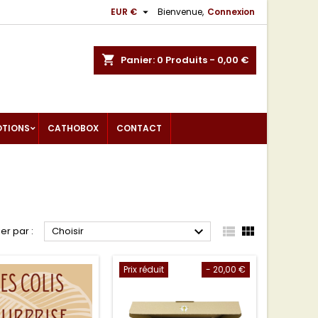

EUR €
Bienvenue,
Connexion
shopping_cart
Panier:
0
Produits - 0,00 €
OTIONS
CATHOBOX
CONTACT



ier par :
Choisir
Prix réduit
- 20,00 €