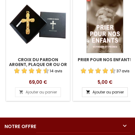
CROIX DU PARDON
PRIER POUR NOS ENFANTS
ARGENT, PLAQUE OR OU OR
14 avis
37 avis
Prix
Prix
69,00 €
5,00 €
Ajouter au panier
Ajouter au panier



NOTRE OFFRE