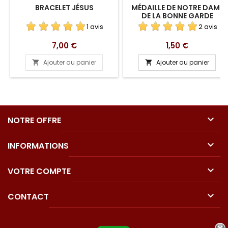
BRACELET JÉSUS
MÉDAILLE DE NOTRE DAME
DE LA BONNE GARDE
1 avis
2 avis
Prix
Prix
7,00 €
1,50 €
Ajouter au panier
Ajouter au panier



NOTRE OFFRE

INFORMATIONS

VOTRE COMPTE

CONTACT