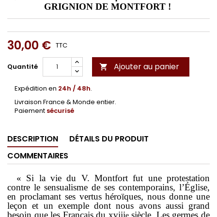
GRIGNION DE MONTFORT !
30,00 €
TTC
Ajouter au panier
Quantité

Expédition en
24h / 48h
.
Livraison France & Monde entier.
Paiement
sécurisé
DESCRIPTION
DÉTAILS DU PRODUIT
COMMENTAIRES
« Si la vie du V. Montfort fut une protestation
contre le sen­sualisme de ses contemporains, l’Église,
en proclamant ses vertus héroïques, nous donne une
leçon et un exemple dont nous avons aussi grand
besoin que les Français du
xviii
siècle. Les germes de
e