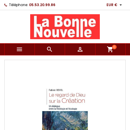

Téléphone:
05.53.20.99.86
EUR €
0



shopping_cart