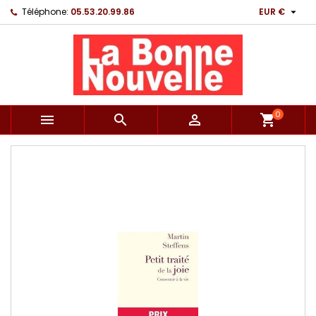

Téléphone:
05.53.20.99.86
EUR €
0



shopping_cart