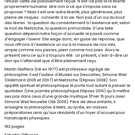
refuser cette vie passivement reçue. N'est-ce pas là la liberté
proprement humaine: dire non à ce qui s'impose sans se
proposer ? Mais il est une autre liberté, plus généreuse, plus
pleine de risques : consentir à la vie. Non pas d'un oui du bout
des lèvres : la question du consentement à l'existence est, selon
le mot de Nietzsche, la question primordiale. D'une telle
question dépend notre façon d'accueillir le passé comme
d'engager l'avenir. Elle exige donc, en guise de réponse, que
nous offrions à l'existence un oui à la mesure de nos vies :
ample comme nos peines, plein comme nos joies. Alors le
présent sera ce qu'il a toujours été : un présent, c'est-à-dire un
don qui n'attendait que d'être pleinement reçu.
Martin Steffens (né en 1977) est professeur agrégé de
philosophie. Il est l'auteur d'études sur Descartes, Simone Weil
(Gallimard 2006 et 2007) et Nietzsche (Ellipses 2008). Son
appétit spirituel et philosophique le porte tout autant à penser le
quotidien (Une journée philosophique Ellipses 2010) qu'à mettre
ses pas dans ceux d'une grande mystique (Prier 15 jours avec
Simone Weil Nouvelle Cité 2009). Père de deux enfants, il
enseigne la philosophie à Metz, au lycée, en classes
préparatoires ainsi qu'aux résidants d'un foyer d'accueil pour
handicapés physiques.
192 pages
Salvator Diffusion