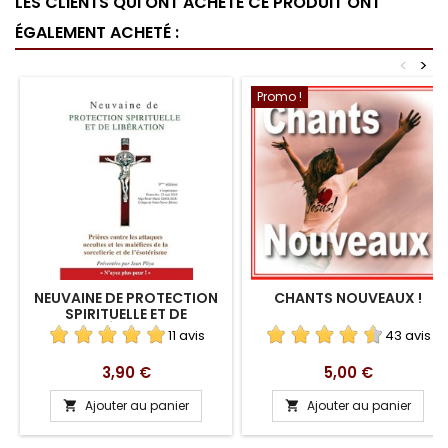
LES CLIENTS QUI ONT ACHETÉ CE PRODUIT ONT
ÉGALEMENT ACHETÉ :
<
>
Promo !
NEUVAINE DE PROTECTION
CHANTS NOUVEAUX !
SPIRITUELLE ET DE
LIBÉRATION
11 avis
43 avis
Prix
Prix
3,90 €
5,00 €
Ajouter au panier
Ajouter au panier

