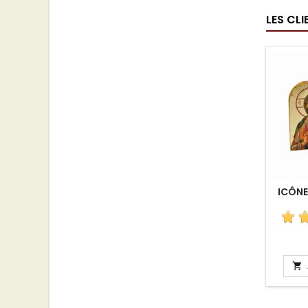
LES CL
ICÔNE
