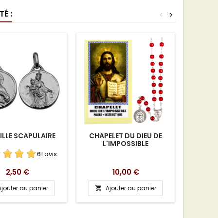
É :
<
>
LLE SCAPULAIRE
CHAPELET DU DIEU DE
CARTE
L'IMPOSSIBLE
61 avis
Prix
Prix
2,50 €
10,00 €
Ajouter au panier
Ajouter au panier
A

