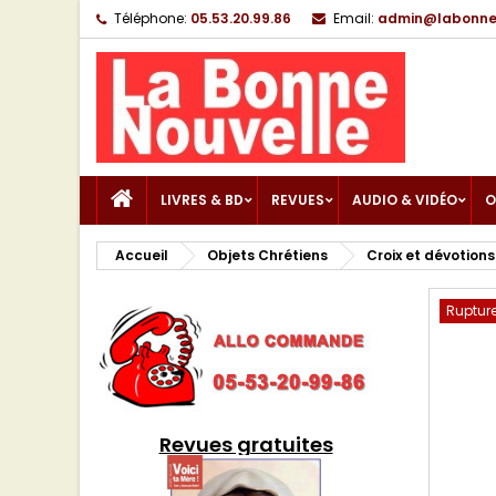
Téléphone:
05.53.20.99.86
Email:
admin@labonnen
LIVRES & BD
REVUES
AUDIO & VIDÉO
O
Accueil
Objets Chrétiens
Croix et dévotions
Rupture
Revues gratuites