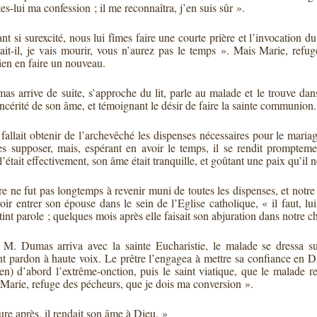
es-lui ma confession ; il me reconnaîtra, j’en suis sûr ».
t si surexcité, nous lui fîmes faire une courte prière et l’invocation du
ait-il, je vais mourir, vous n’aurez pas le temps ». Mais Marie, refu
ien en faire un nouveau.
s arrive de suite, s’approche du lit, parle au malade et le trouve dans 
sincérité de son âme, et témoignant le désir de faire la sainte communion.
 fallait obtenir de l’archevêché les dispenses nécessaires pour le mar
es supposer, mais, espérant en avoir le temps, il se rendit prompteme
l’était effectivement, son âme était tranquille, et goûtant une paix qu’il 
re ne fut pas longtemps à revenir muni de toutes les dispenses, et notr
voir entrer son épouse dans le sein de l’Eglise catholique, « il faut, l
tint parole ; quelques mois après elle faisait son abjuration dans notre c
M. Dumas arriva avec la sainte Eucharistie, le malade se dressa su
 pardon à haute voix. Le prêtre l’engagea à mettre sa confiance en Die
sien) d’abord l’extrême-onction, puis le saint viatique, que le malade re
 Marie, refuge des pécheurs, que je dois ma conversion ».
re après, il rendait son âme à Dieu. »