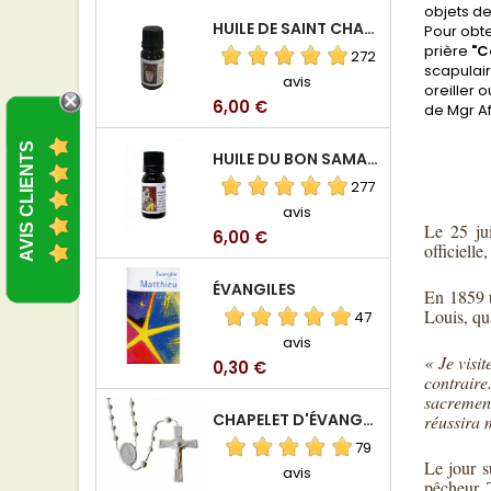
objets de
HUILE DE SAINT CHARBEL
Pour obte
prière
"C
272
scapulair
avis
oreiller 
Prix
6,00 €
de Mgr Af
AVIS CLIENTS
HUILE DU BON SAMARITAIN
277
avis
Le 25 jui
Prix
6,00 €
officiell
ÉVANGILES
En 1859 u
Louis, qu
47
avis
« Je visi
Prix
0,30 €
contraire
sacrement
CHAPELET D'ÉVANGÉLISATION
réussira 
79
Le jour s
avis
pêcheur. 