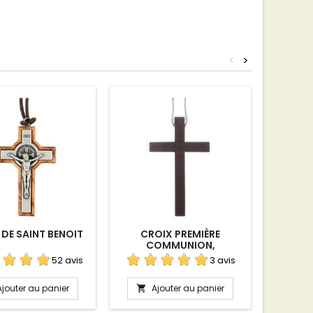
<
>
Rupture 
 DE SAINT BENOIT
CROIX PREMIÈRE
CROIX 
COMMUNION,
PE
CONFIRMATION
52 avis
3 avis
Ajouter au panier
Ajouter au panier
A

