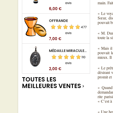
main. Fait
avis
Prix
6,00 €
« Le voyan
Sœur, dis
OFFRANDE
pouvait b
477
« M. Duma
avis
toute la 
Prix
7,00 €
« Mais il
MÉDAILLE MIRACULEUSE DE VIERGE DE LA RUE DU BAC
pouvait l
mieux. Il 
110
avis
« Le prêt
Prix
2,00 €
désirant 
promit et 
TOUTES LES
MEILLEURES VENTES

« Quand 
demandant
rite pari
« C’est à
« Une heu