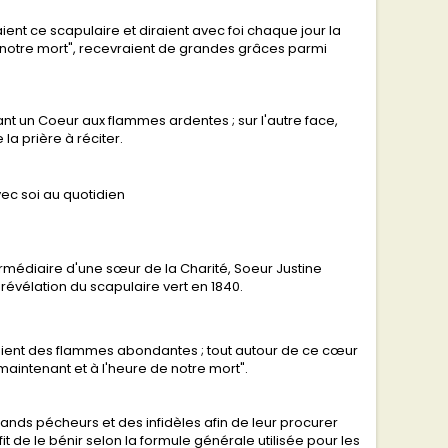
ent ce scapulaire et diraient avec foi chaque jour la
 notre mort", recevraient de grandes grâces parmi
nt un Coeur aux flammes ardentes ; sur l'autre face,
a prière à réciter.
avec soi au quotidien
ntermédiaire d'une sœur de la Charité, Soeur Justine
 révélation du scapulaire vert en 1840.
rtaient des flammes abondantes ; tout autour de ce cœur
maintenant et à l'heure de notre mort".
ands pécheurs et des infidèles afin de leur procurer
t de le bénir selon la formule générale utilisée pour les