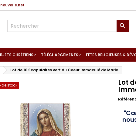
ouvelle.net

BJETS CHRÉTIENS
TÉLÉCHARGEMENTS
FÊTES RELIGIEUSES & DÉV
Lot de 10 Scapulaires vert du Coeur Immaculé de Marie
Lot d
 de stock
Imma
Référen
"Cœ
nous