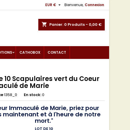

EUR €
Bienvenue,
Connexion
shopping_cart
Panier:
0
Produits - 0,00 €
OTIONS
CATHOBOX
CONTACT
e 10 Scapulaires vert du Coeur
culé de Marie
ce
1358_0
En stock:
0
ur Immaculé de Marie, priez pour
 maintenant et à l'heure de notre
mort."
LOT DE 10