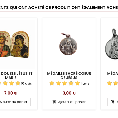
IENTS QUI ONT ACHETÉ CE PRODUIT ONT ÉGALEMENT ACHET
 DOUBLE JÉSUS ET
MÉDAILLE SACRÉ COEUR
MÉDAI
MARIE
DE JÉSUS
10 avis
1 avis
Prix
Prix
7,00 €
3,00 €
Ajouter au panier
Ajouter au panier

