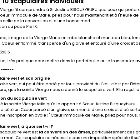
 10 scapulaires individuels
 Vierge fit comprendre à Sr Justine BISQUEYBURU que ceux qui porterai
Coeur Immaculé de Marie, priez pour nous maintenant et à l'heure de
s celle de la conversion et d'une bonne mort.
on du pape Pie IX.
ace, image de la Vierge Marie en robe blanche et manteau bleu, tena
Coeur enflammé, transpercé d'un glaive et entouré d'une croix et de l
.5x3.5
que, très pratique pour mettre dans le portefeuille ou le transporter 
-------
aire vert et son origine
aire vert, qui peut être porté par tous, provient du Ciel : c'est par l'i
ru, que la sainte Vierge nous a donné le scapulaire vert. Elle reçut la
ion du scapulaire vert
té la sainte Vierge telle qu'elle apparut à Sœur Justine Bisqueyburu.
tre côté un Cœur percé d'un glaive, surmonté d'une croix et d'où so
t une inscription en ovale : "Cœur Immaculé de Marie, priez pour nous, 
aire vert, à quoi sert-il ?
 scapulaire vert est
la conversion des âmes,
particulièrement des gr
 mort. Ce scapulaire ne nécessite pas une imposition spéciale il suffi