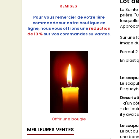
Lot de
REMISES
La Sainte
prière. "
Pour vous remercier de votre 1ère
lesquelle
commande sur notre boutique en
Approbati
ligne, nous vous offrons une
réduction
de 10 %
sur vos commandes suivantes.
Sur une f
image du 
Format 2
En plasti
--------
Le scapul
Le scapul
Bisqueybu
Descript
- d'un cô
- de l'au
il y avai
Offrir une bougie
Le scapul
MEILLEURES VENTES
Le but du
une bonne