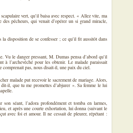
 scapulaire vert, qu’il baisa avec respect. « Allez vite, ma
ge des pêcheurs, qui venait d’opérer un si grand miracle,
la disposition de se confesser ; ce qu’il fit aussitôt dans
iage. Vu le danger pressant, M. Dumas pensa d’abord qu’il
nt à l’archevêché pour les obtenir. Le malade paraissait
ne comprenait pas, nous disait-il, une paix du ciel.
e cher malade put recevoir le sacrement de mariage. Alors,
ui dit-il, que tu me promettes d’abjurer ». Sa femme le lui
hapelle.
r son séant, l’adora profondément et tomba en larmes,
u, et après une courte exhortation, lui donna (suivant le
çut avec foi et amour. Il ne cessait de pleurer, répétant :