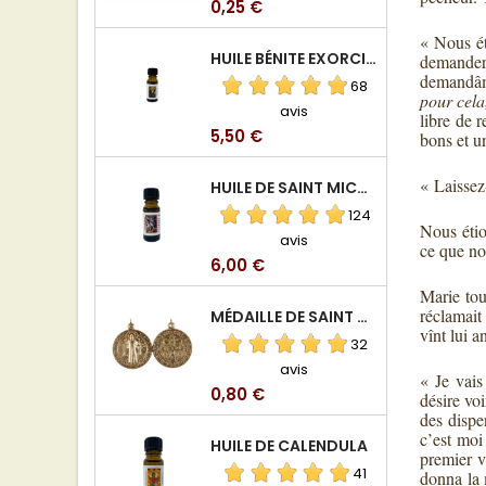
Prix
0,25 €
« Nous ét
HUILE BÉNITE EXORCISÉE
demander 
demandâme
68
pour cela
avis
libre de 
Prix
5,50 €
bons et u
« Laissez-
HUILE DE SAINT MICHEL ARCHANGE
124
Nous étio
avis
ce que no
Prix
6,00 €
Marie tou
réclamait
MÉDAILLE DE SAINT BENOIT EN ALUMINIUM
vînt lui 
32
avis
« Je vais
Prix
0,80 €
désire vo
des dispe
c’est moi
HUILE DE CALENDULA
premier v
41
donna la 