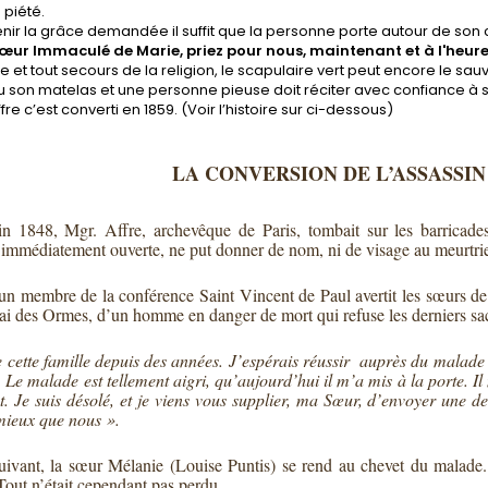
 piété.
nir la grâce demandée il suffit que la personne porte autour de son c
œur Immaculé de Marie, priez pour nous, maintenant et à l'heure
e et tout secours de la religion, le scapulaire vert peut encore le sauv
ou son matelas et une personne pieuse doit réciter avec confiance à s
fre c’est converti en 1859. (Voir l’histoire sur ci-dessous)
LA CONVERSION DE L’ASSASSI
n 1848, Mgr. Affre, archevêque de Paris, tombait sur les barricades
e, immédiatement ouverte, ne put donner de nom, ni de visage au meurtrie
n membre de la conférence Saint Vincent de Paul avertit les sœurs de l
ai des Ormes, d’un homme en danger de mort qui refuse les derniers sa
te cette famille depuis des années. J’espérais réussir auprès du malade et
. Le malade est tellement aigri, qu’aujourd’hui il m’a mis à la porte. Il
. Je suis désolé, et je viens vous supplier, ma Sœur, d’envoyer une d
mieux que nous ».
uivant, la sœur Mélanie (Louise Puntis) se rend au chevet du malade.
Tout n’était cependant pas perdu.