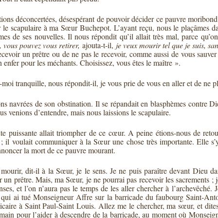
ions déconcertées, désespérant de pouvoir décider ce pauvre moribond à 
le scapulaire à ma Sœur Buchepot. L’ayant reçu, nous le plaçâmes dans s
s de ses nouvelles. Il nous répondit qu’il allait très mal, parce qu’on
, vous pouvez vous retirer,
ajouta-t-il,
je veux mourir tel que je suis, sa
recevoir un prêtre ou de ne pas le recevoir, comme aussi de vous sauver
n enfer pour les méchants. Choisissez, vous êtes le maître ».
moi tranquille, nous répondit-il, je vous prie de vous en aller et de ne p
ns navrées de son obstination. Il se répandait en blasphèmes contre Die
us venions d’entendre, mais nous laissions le scapulaire.
te puissante allait triompher de ce cœur. A peine étions-nous de ret
 ; il voulait communiquer à la Sœur une chose très importante. Elle s’
annoncer la mort de ce pauvre mourant.
 mourir, dit-il à la Sœur, je le sens. Je ne puis paraître devant Dieu da
ir un prêtre. Mais, ma Sœur, je ne pourrai pas recevoir les sacrements ; j
nses, et l’on n’aura pas le temps de les aller chercher à l’archevêché.
 qui ai tué Monseigneur Affre sur la barricade du faubourg Saint‑Anto
icaire à Saint Paul-Saint Louis. Allez me le chercher, ma sœur, et dites
main pour l’aider à descendre de la barricade, au moment où Monseigneu