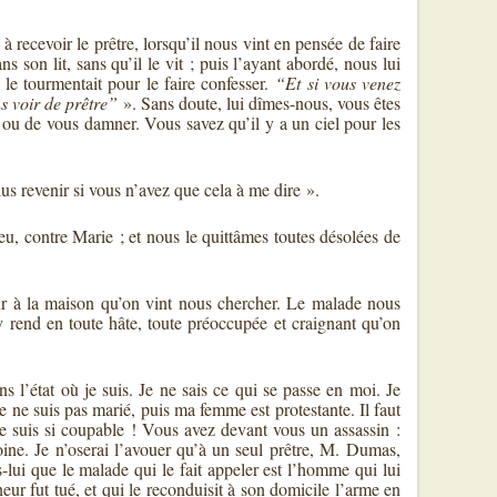
recevoir le prêtre, lorsqu’il nous vint en pensée de faire
on lit, sans qu’il le vit ; puis l’ayant abordé, nous lui
 le tourmentait pour le faire confesser.
“Et si vous venez
ns voir de prêtre”
». Sans doute, lui dîmes-nous, vous êtes
 ou de vous damner. Vous savez qu’il y a un ciel pour les
lus revenir si vous n’avez que cela à me dire ».
u, contre Marie ; et nous le quittâmes toutes désolées de
our à la maison qu’on vint nous chercher. Le malade nous
y rend en toute hâte, toute préoccupée et craignant qu’on
ns l’état où je suis. Je ne sais ce qui se passe en moi. Je
e ne suis pas marié, puis ma femme est protestante. Il faut
 Je suis si coupable ! Vous avez devant vous un assassin :
ine. Je n’oserai l’avouer qu’à un seul prêtre, M. Dumas,
-lui que le malade qui le fait appeler est l’homme qui lui
r fut tué, et qui le reconduisit à son domicile l’arme en