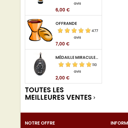
avis
Prix
6,00 €
OFFRANDE
477
avis
Prix
7,00 €
MÉDAILLE MIRACULEUSE DE VIERGE DE LA RUE DU BAC
110
avis
Prix
2,00 €
TOUTES LES
MEILLEURES VENTES

NOTRE OFFRE
INFORM