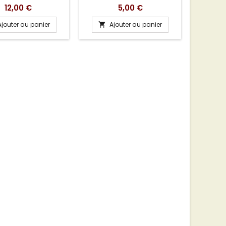
Prix
Prix
12,00 €
5,00 €
Ajouter au panier
Ajouter au panier
A

