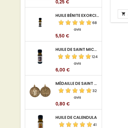
Prix
0,25 €

HUILE BÉNITE EXORCISÉE
68
avis
Prix
5,50 €
HUILE DE SAINT MICHEL ARCHANGE
124
avis
Prix
6,00 €
MÉDAILLE DE SAINT BENOIT EN ALUMINIUM
32
avis
Prix
0,80 €
HUILE DE CALENDULA
41