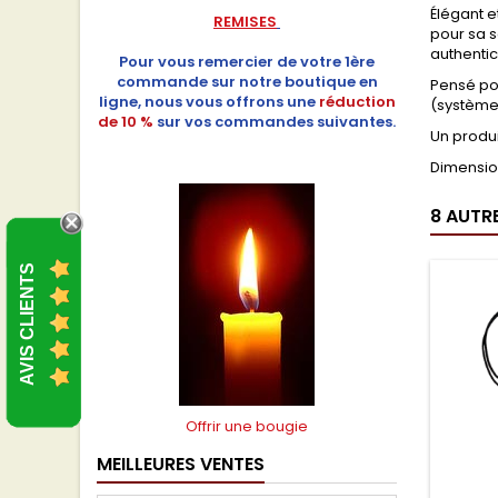
Élégant e
REMISES
pour sa s
authentic
Pour vous remercier de votre 1ère
commande sur notre boutique en
Pensé pou
ligne, nous vous offrons une
réduction
(système 
de 10 %
sur vos commandes suivantes.
Un produi
Dimensio
8 AUTR
AVIS CLIENTS
Offrir une bougie
MEILLEURES VENTES