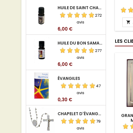
HUILE DE SAINT CHARBEL
272
avis

Prix
6,00 €
LES CL
HUILE DU BON SAMARITAIN
277
avis
Prix
6,00 €
ÉVANGILES
47
avis
Prix
0,30 €
CHAPELET D'ÉVANGÉLISATION
GRAN
79
avis