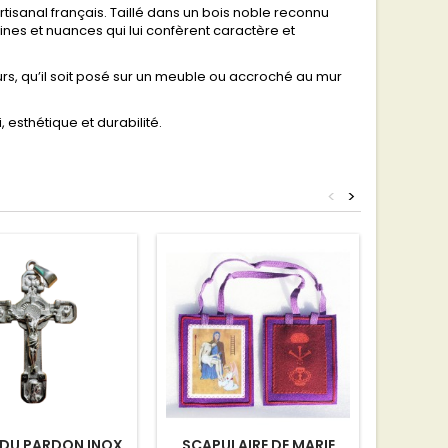
 artisanal français. Taillé dans un bois noble reconnu
eines et nuances qui lui confèrent caractère et
urs, qu’il soit posé sur un meuble ou accroché au mur
 esthétique et durabilité.
<
>
Rupture 
 DU PARDON INOX
SCAPULAIRE DE MARIE
CROIX 