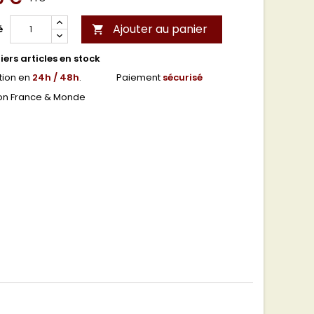
Ajouter au panier
é

ers articles en stock
tion en
24h / 48h
.
Paiement
sécurisé
son France & Monde