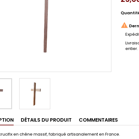
Quantit

Derni
Expédi
Livrai
entier.
PTION
DÉTAILS DU PRODUIT
COMMENTAIRES
rucifix en chêne massif, fabriqué artisanalement en France.