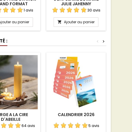
AND FORMAT
JULIE JAHENNY
PE
1 avis
30 avis
Ajouter au panier
Ajouter au panier
A


É :
<
>
RGE A LA CIRE
CALENDRIER 2026
IMAGE
D'ABEILLE
CONSA
64 avis
5 avis