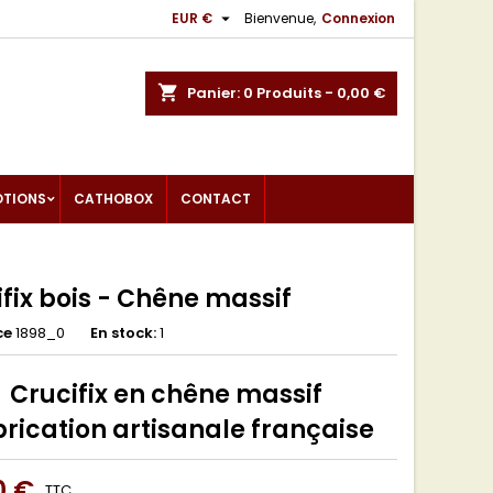

EUR €
Bienvenue,
Connexion
shopping_cart
Panier:
0
Produits - 0,00 €
OTIONS
CATHOBOX
CONTACT
fix bois - Chêne massif
ce
1898_0
En stock:
1
Crucifix en chêne massif
rication artisanale française
0 €
TTC