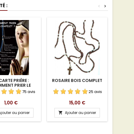
É :
<
>
Promo !
CARTE PRIÈRE :
ROSAIRE BOIS COMPLET
NEUVAI
MENT PRIER LE
SA
CHAPELET ?
75 avis
25 avis
Prix
Prix
1,00 €
15,00 €
Ajouter au panier
Ajouter au panier
A

