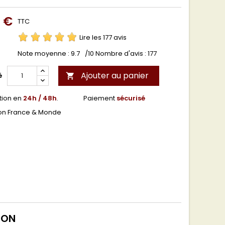
0 €
TTC
Lire les 177 avis
Note moyenne :
9.7
/10 Nombre d'avis :
177
Ajouter au panier
é

tion en
24h / 48h
.
Paiement
sécurisé
son France & Monde
DON