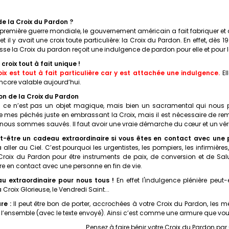
 de la Croix du Pardon ?
 première guerre mondiale, le gouvernement américain a fait fabriquer et
t il y avait une croix toute particulière: la Croix du Pardon. En effet, dès 
se la Croix du pardon reçoit une indulgence de pardon pour elle et pour 
 croix tout à fait unique !
ix est tout à fait particulière car y est attachée une indulgence.
El
encore valable aujourd’hui.
tion de la Croix du Pardon
 : ce n’est pas un objet magique, mais bien un sacramental qui nous p
 mes péchés juste en embrassant la Croix, mais il est nécessaire de remp
e nous sommes sauvés. Il faut avoir une vraie démarche du cœur et un vé
t-être un cadeau extraordinaire si vous êtes en contact avec une p
 aller au Ciel. C’est pourquoi les urgentistes, les pompiers, les infirmière
 Croix du Pardon pour être instruments de paix, de conversion et de Sa
être en contact avec une personne en fin de vie.
u extraordinaire pour nous tous !
En effet l'indulgence plénière peut
roix Glorieuse, le Vendredi Saint...
re :
Il peut être bon de porter, accrochées à votre Croix du Pardon, les 
r l’ensemble (avec le texte envoyé). Ainsi c’est comme une armure que vous
P
ensez à faire bénir votre Croix du Pardon par 