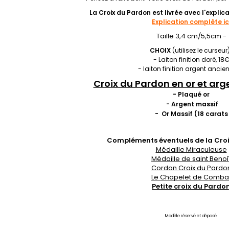
La Croix du Pardon est livrée avec l'explic
Explication complète ic
Taille 3,4 cm/5,5cm -
CHOIX
(utilisez le curseur
- Laiton finition doré, 18
- laiton finition argent ancie
Croix du Pardon en or et arge
- Plaqué or
- Argent massif
- Or Massif (18 carats
Compléments éventuels de la Croi
Médaille Miraculeuse
Médaille de saint Benoî
Cordon Croix du Pardo
Le Chapelet de Comba
Petite croix du Pardo
Modèle réservé et déposé