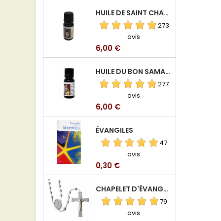
HUILE DE SAINT CHARBEL
273
avis
Prix
6,00 €
HUILE DU BON SAMARITAIN
277
avis
Prix
6,00 €
ÉVANGILES
47
avis
Prix
0,30 €
CHAPELET D'ÉVANGÉLISATION
79
avis