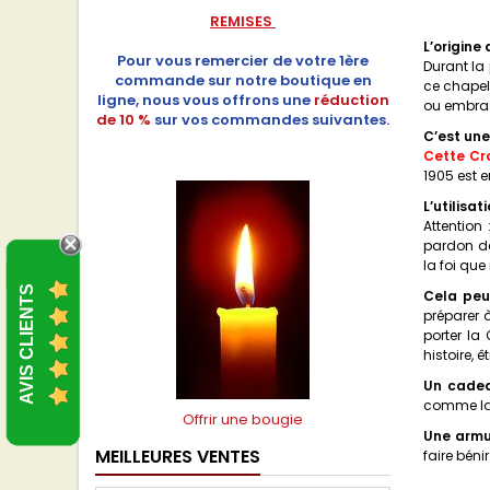
REMISES
L’origine
Pour vous remercier de votre 1ère
Durant la
commande sur notre boutique en
ce chapele
ligne, nous vous offrons une
réduction
ou embras
de 10 %
sur vos commandes suivantes.
C’est une
Cette Cro
1905 est 
L’utilisa
Attention
pardon de
la foi qu
AVIS CLIENTS
Cela peu
préparer à
porter la
histoire, 
Un cadea
comme la C
Offrir une bougie
Une armu
MEILLEURES VENTES
faire béni