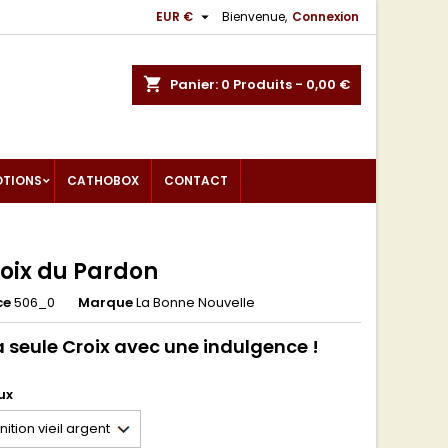

EUR €
Bienvenue,
Connexion
shopping_cart
Panier:
0
Produits - 0,00 €
OTIONS
CATHOBOX
CONTACT
roix du Pardon
ce
506_0
Marque
La Bonne Nouvelle
a seule Croix avec une indulgence !
ux