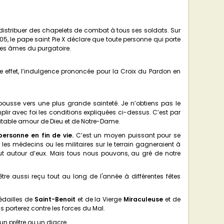
 distribuer des chapelets de combat à tous ses soldats. Sur
1905, le pape saint Pie X déclare que toute personne qui porte
les âmes du purgatoire.
le effet, l’indulgence prononcée pour la Croix du Pardon en
ousse vers une plus grande sainteté. Je n’obtiens pas le
lir avec foi les conditions expliquées ci-dessus. C’est par
ritable amour de Dieu et de Notre-Dame.
ersonne en fin de vie.
C’est un moyen puissant pour se
s, les médecins ou les militaires sur le terrain gagneraient à
lut autour d’eux. Mais tous nous pouvons, au gré de notre
-être aussi reçu tout au long de l'année à différentes fêtes
médailles de
Saint-Benoit
et de la Vierge
Miraculeuse
et de
 porterez contre les forces du Mal.
un prêtre ou un diacre.