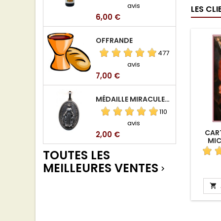
avis
LES CL
Prix
6,00 €
OFFRANDE
477
avis
Prix
7,00 €
MÉDAILLE MIRACULEUSE DE VIERGE DE LA RUE DU BAC
110
avis
CART
Prix
2,00 €
MIC
TOUTES LES
MEILLEURES VENTES

