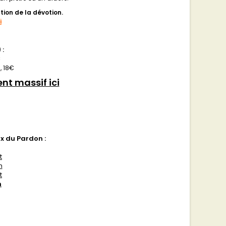
ation de la dévotion.
i
)
:
€
n, 18€
nt massif ici
x du Pardon :
t
n
t
n