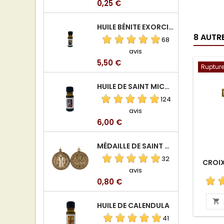
Prix
0,25 €
HUILE BÉNITE EXORCISÉE
8 AUTR
68
avis
Prix
5,50 €
Rupture
HUILE DE SAINT MICHEL ARCHANGE
124
avis
Prix
6,00 €
MÉDAILLE DE SAINT BENOIT EN ALUMINIUM
32
CROIX
avis
Prix
0,80 €

HUILE DE CALENDULA
41