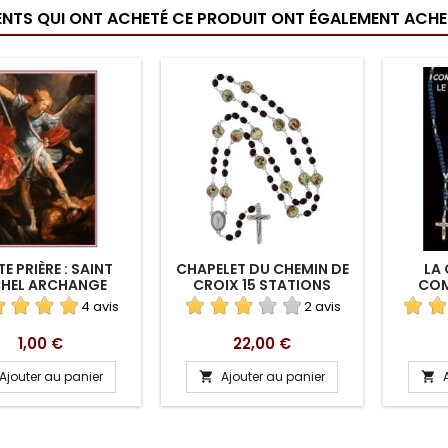
IENTS QUI ONT ACHETÉ CE PRODUIT ONT ÉGALEMENT ACHET
E PRIÈRE : SAINT
CHAPELET DU CHEMIN DE
LA 
HEL ARCHANGE
CROIX 15 STATIONS
COM
4 avis
2 avis
Prix
Prix
1,00 €
22,00 €
Ajouter au panier
Ajouter au panier

