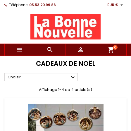

Téléphone:
05.53.20.99.86
EUR €
0



shopping_cart
CADEAUX DE NOËL

Choisir
Affichage 1-4 de 4 article(s)