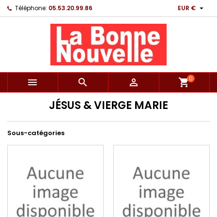

Téléphone:
05.53.20.99.86
EUR €
0



shopping_cart
JÉSUS & VIERGE MARIE
Sous-catégories