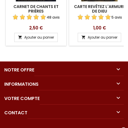
CARNET DE CHANTS ET
CARTE REVÊTEZ L'ARMURE
PRIÈRES
DE DIEU
48 avis
5 avis
Prix
Prix
2,50 €
1,00 €
Ajouter au panier
Ajouter au panier



NOTRE OFFRE

INFORMATIONS

VOTRE COMPTE

CONTACT