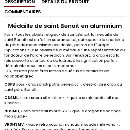
DESCRIPTION
DÉTAILS DU PRODUIT
COMMENTAIRES
Médaille de saint Benoit en aluminium
Parmi tous les
objets religieux de Saint Benoit
, la médaille de
saint Benoît est en fait un sacramental, qui rappelle le charisme
du père du monachisme occidental, patron de l’Europe.
Explications. Sur le
revers
de la médaille : une représentation du
fondateur de l’ordre bénédictin. Sur
l’endroit
, la croix est à la
fois couverte et entourée de lettres, à la signification parfois
déroutante pour les esprits modernes :
IHS
, les trois premières lettres de Jésus en capitales de
l’alphabet grec
CSPB
pour « crux sancti patris benedicti », c’est-à-dire croix du
saint père Benoît
CSSML
, « crux sacra sit mihi lux » : « que la sainte croix soit ma
lumière »
NDSMD
, « non draco sit mihi dux » : « que le dragon ne soit pas
mon guide »
VRSNSMV
, « vade retro satana : nunquam suade mihi vana » :
« arrière, Satan, ne me conseille jamais tes vanités »