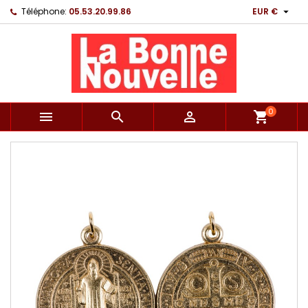

Téléphone:
05.53.20.99.86
EUR €
0



shopping_cart