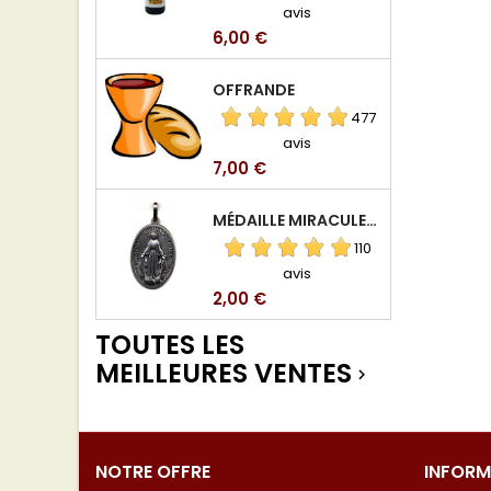
avis
Prix
6,00 €
OFFRANDE
477
avis
Prix
7,00 €
MÉDAILLE MIRACULEUSE DE VIERGE DE LA RUE DU BAC
110
avis
Prix
2,00 €
TOUTES LES
MEILLEURES VENTES

NOTRE OFFRE
INFORM