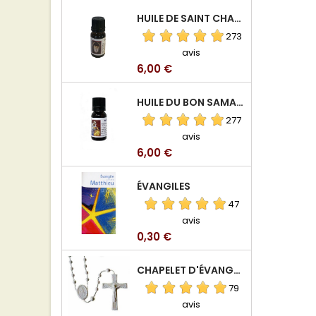
HUILE DE SAINT CHARBEL
273
avis
Prix
6,00 €
HUILE DU BON SAMARITAIN
277
avis
Prix
6,00 €
ÉVANGILES
47
avis
Prix
0,30 €
CHAPELET D'ÉVANGÉLISATION
79
avis