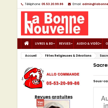
Téléphone:
05.53.20.99.86
Email:
admin@labonnen
LIVRES & BD
REVUES
AUDIO & VIDÉO
O
Accueil
Fêtes Religieuses & Dévotions
Sacr
Sacre
Sous-ca
Revues gratuites