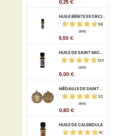
Prix
0,25 €
HUILE BÉNITE EXORCISÉE
68
avis
Prix
5,50 €
HUILE DE SAINT MICHEL ARCHANGE
124
avis
Prix
6,00 €
MÉDAILLE DE SAINT BENOIT EN ALUMINIUM
32
avis
Prix
0,80 €
HUILE DE CALENDULA
41