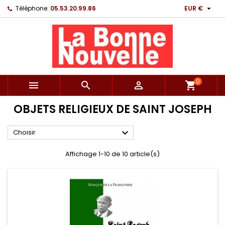

Téléphone:
05.53.20.99.86
EUR €
0



shopping_cart
OBJETS RELIGIEUX DE SAINT JOSEPH

Choisir
Affichage 1-10 de 10 article(s)