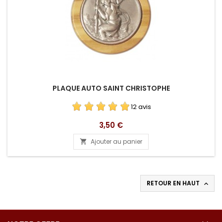
PLAQUE AUTO SAINT CHRISTOPHE
12 avis
Prix
3,50 €
Ajouter au panier

RETOUR EN HAUT
