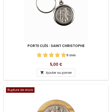
PORTE CLÉS : SAINT CHRISTOPHE
6 avis
Prix
5,00 €
Ajouter au panier

Rupture de stock