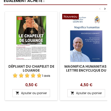
ÉGALEMENT ACHETÉ :
<
>
Nouveau
DÉPLIANT DU CHAPELET DE
MAGNIFICA HUMANITAS :
LOUANGE
LETTRE ENCYCLIQUE DU
PAPE LÉON XIV
1 avis
Prix
Prix
0,50 €
4,50 €
Ajouter au panier
Ajouter au panier

