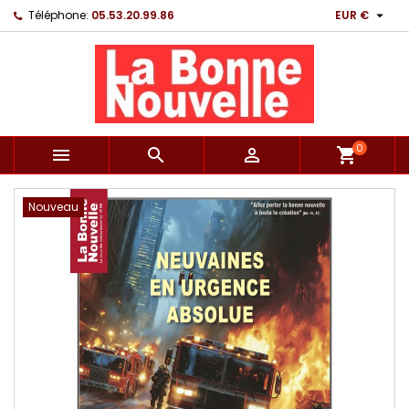

Téléphone:
05.53.20.99.86
EUR €
0



shopping_cart
Nouveau