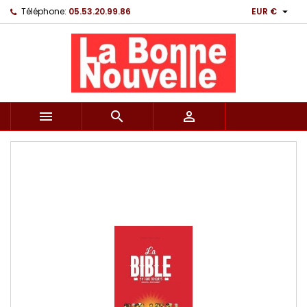

Téléphone:
05.53.20.99.86
EUR €


