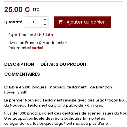
25,00 €
TTC
Ajouter au panier
Quantité

Expédition en
24h / 48h
.
Livraison France & Monde entier.
Paiement
sécurisé
DESCRIPTION
DÉTAILS DU PRODUIT
COMMENTAIRES
La Bible en 1001 briques - nouveau testament - de Brendan
Powell Smith
Le
premier Nouveau Testament revisité avec des Lego® façon BD. U
du Nouveau Testament
au grand public de 7 à 77 ans.
Plus de 1000 photos, soient des centaines de scènes issues du
Nou
Une adaptation fidèle des récits bibliques. Immortelles
et légendaires, les briques Lego® ont marqué
plus d’une