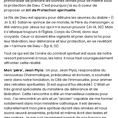
primordiale de prendre les bonnes armes pour se mettre sous
la protection de Dieu. C'est pourquoi j'ai eu à coeur de
proposer un
kit de Protection spirituelle.
Le Fils de Dieu est apparu pour détruire les œuvres du diable » (1
Jn 3, 8). Satan le «prince de ce monde, le Père du mensonge», a
été vaincu par Jésus sur qui il n’a aucun pouvoir (Jn 14, 30). Mais
il s’attaque toujours à l’Église, Corps du Christ, donc aux
croyants. Ceux-ci doivent être vigilants et prier dans la foi pour
leur libération, leur délivrance et leur protection, en se revêtant
de « l’armure de Dieu » (Ep 6, 13).
Tout ce qui est de l’ordre du combat spirituel est aussi de notre
ressort personnel à nous, les laïcs. Il nous faut courageusement
affronter cette réalité.
Mon ‘père’, Jean Plyia :
Un jour, Jean Plyia, responsable du
renouveau Charismatique, prédicateur et écrivain, a souhaité
venir dans notre fondation, la Cité de l’Immaculée, pour animer
des retraites spirituelles. (Il est aujourd’hui décédé). C’était un
très grand spécialiste du ministère de délivrance et de
libération. Cette rencontre a été un merveilleux cadeau pour
moi. J’ai rencontré un ami et un “ancien” capable de me former
solidement dans mon ministère catholique. Il est devenu
naturellement mon père spirituel durant des années et nous
avons œuvré ensemble, prêché et même écrit des textes et
des prières. Je me suis largement inspiré de nos travaux en