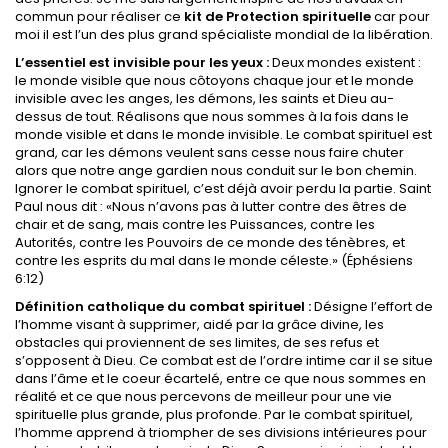
commun pour réaliser ce
kit de Protection spirituelle
car pour
moi il est l’un des plus grand spécialiste mondial de la libération.
L’essentiel est invisible pour les yeux :
Deux mondes existent :
le monde visible que nous côtoyons chaque jour et le monde
invisible avec les anges, les démons, les saints et Dieu au-
dessus de tout. Réalisons que nous sommes à la fois dans le
monde visible et dans le monde invisible. Le combat spirituel est
grand, car les démons veulent sans cesse nous faire chuter
alors que notre ange gardien nous conduit sur le bon chemin.
Ignorer le combat spirituel, c’est déjà avoir perdu la partie. Saint
Paul nous dit : «Nous n’avons pas à lutter contre des êtres de
chair et de sang, mais contre les Puissances, contre les
Autorités, contre les Pouvoirs de ce monde des ténèbres, et
contre les esprits du mal dans le monde céleste.» (Éphésiens
6:12)
Définition catholique du combat spirituel :
Désigne l’effort de
l’homme visant à supprimer, aidé par la grâce divine, les
obstacles qui proviennent de ses limites, de ses refus et
s’opposent à Dieu. Ce combat est de l’ordre intime car il se situe
dans l’âme et le coeur écartelé, entre ce que nous sommes en
réalité et ce que nous percevons de meilleur pour une vie
spirituelle plus grande, plus profonde. Par le combat spirituel,
l’homme apprend à triompher de ses divisions intérieures pour