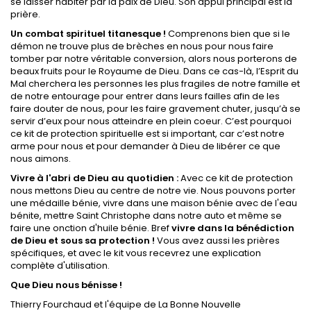
se laisser habiter par la paix de Dieu. Son appui principal est la
prière.
Un combat spirituel titanesque !
Comprenons bien que si le
démon ne trouve plus de brèches en nous pour nous faire
tomber par notre véritable conversion, alors nous porterons de
beaux fruits pour le Royaume de Dieu. Dans ce cas-là, l’Esprit du
Mal cherchera les personnes les plus fragiles de notre famille et
de notre entourage pour entrer dans leurs failles afin de les
faire douter de nous, pour les faire gravement chuter, jusqu’à se
servir d’eux pour nous atteindre en plein coeur. C’est pourquoi
ce kit de protection spirituelle est si important, car c’est notre
arme pour nous et pour demander à Dieu de libérer ce que
nous aimons.
Vivre à l'abri de Dieu au quotidien :
Avec ce kit de protection
nous mettons Dieu au centre de notre vie. Nous pouvons porter
une médaille bénie, vivre dans une maison bénie avec de l'eau
bénite, mettre Saint Christophe dans notre auto et même se
faire une onction d'huile bénie. Bref
vivre dans la bénédiction
de Dieu et sous sa protection !
Vous avez aussi les prières
spécifiques, et avec le kit vous recevrez une explication
complète d'utilisation.
Que Dieu nous bénisse !
Thierry Fourchaud et l'équipe de La Bonne Nouvelle