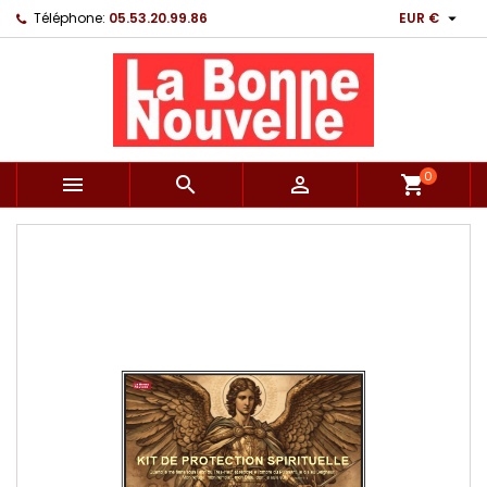

Téléphone:
05.53.20.99.86
EUR €
0



shopping_cart