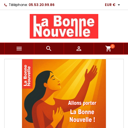

Téléphone:
05.53.20.99.86
EUR €
0



shopping_cart