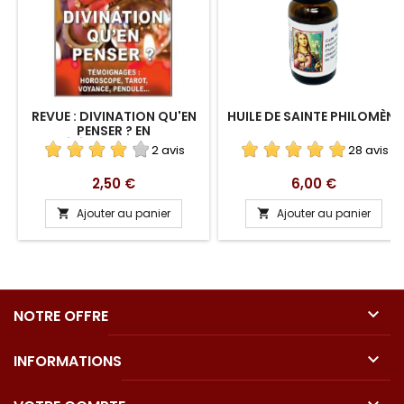
REVUE : DIVINATION QU'EN
HUILE DE SAINTE PHILOMÈNE
PENSER ? EN
TÉLÉCHARGEMENT
2 avis
28 avis
Prix
Prix
2,50 €
6,00 €
Ajouter au panier
Ajouter au panier



NOTRE OFFRE

INFORMATIONS