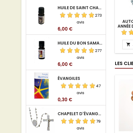
HUILE DE SAINT CHARBEL
273
AUT
avis
ANNÉE 
Prix
6,00 €
HUILE DU BON SAMARITAIN

277
avis
LES CL
Prix
6,00 €
ÉVANGILES
47
avis
Prix
0,30 €
CHAPELET D'ÉVANGÉLISATION
79
avis