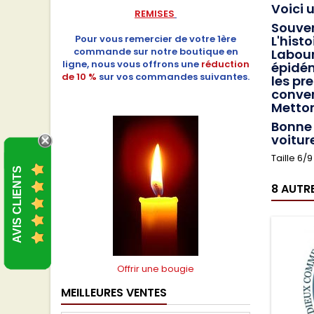
Voici 
REMISES
Souven
Pour vous remercier de votre 1ère
L'histoi
commande sur notre boutique en
Labour
ligne, nous vous offrons une
réduction
épidém
de 10 %
sur vos commandes suivantes.
les pr
conver
Metton
Bonne 
voitur
Taille 6/
AVIS CLIENTS
8 AUTR
Offrir une bougie
MEILLEURES VENTES