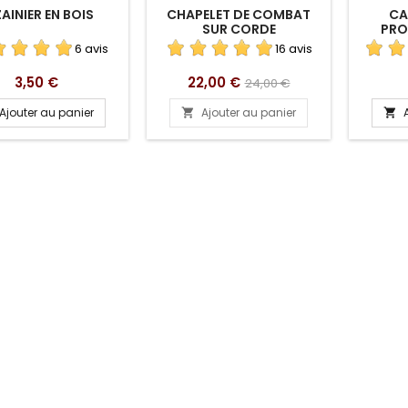
AINIER EN BOIS
CHAPELET DE COMBAT
CA
SUR CORDE
PRO
6 avis
16 avis
Prix
Prix
Prix
3,50 €
22,00 €
24,00 €
de
Ajouter au panier
Ajouter au panier


base