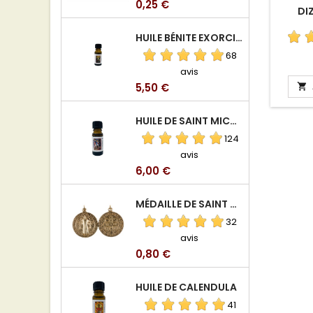
Prix
0,25 €
DIZ
HUILE BÉNITE EXORCISÉE
68
avis
Prix
5,50 €

HUILE DE SAINT MICHEL ARCHANGE
124
avis
Prix
6,00 €
MÉDAILLE DE SAINT BENOIT EN ALUMINIUM
32
avis
Prix
0,80 €
HUILE DE CALENDULA
41