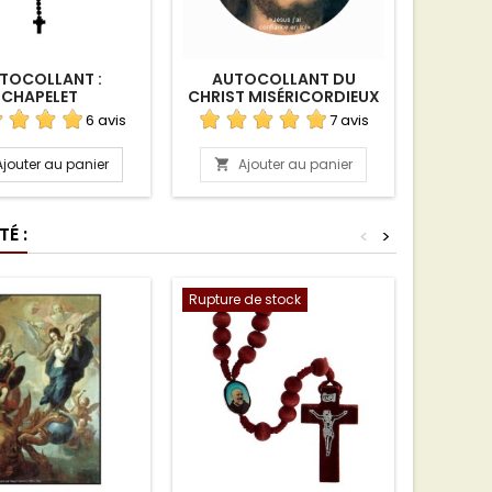
TOCOLLANT :
AUTOCOLLANT DU
AUTOC
CHAPELET
CHRIST MISÉRICORDIEUX
COE
6 avis
7 avis
Ajouter au panier
Ajouter au panier
A


É :
<
>
Rupture de stock