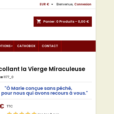

EUR €
Bienvenue,
Connexion
shopping_cart
Panier:
0
Produits - 0,00 €
OTIONS
CATHOBOX
CONTACT
collant la Vierge Miraculeuse
ce
1177_0
"Ô Marie conçue sans péché,
z pour nous qui avons recours à vous."
 €
TTC