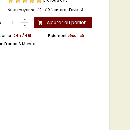
Lire les 3 avis
Note moyenne :
10
/10 Nombre d'avis :
3
Ajouter au panier
é

tion en
24h / 48h
.
Paiement
sécurisé
son France & Monde