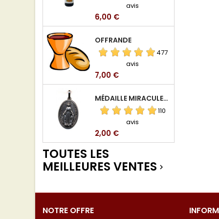
avis
Prix
6,00 €
OFFRANDE
477
avis
Prix
7,00 €
MÉDAILLE MIRACULEUSE DE VIERGE DE LA RUE DU BAC
110
avis
Prix
2,00 €
TOUTES LES
MEILLEURES VENTES

NOTRE OFFRE
INFORM