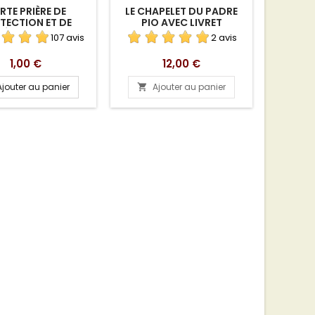
RTE PRIÈRE DE
LE CHAPELET DU PADRE
LIVRE
TECTION ET DE
PIO AVEC LIVRET
MO
DÉLIVRANCE
107 avis
2 avis
Prix
Prix
1,00 €
12,00 €
Ajouter au panier
Ajouter au panier
A

