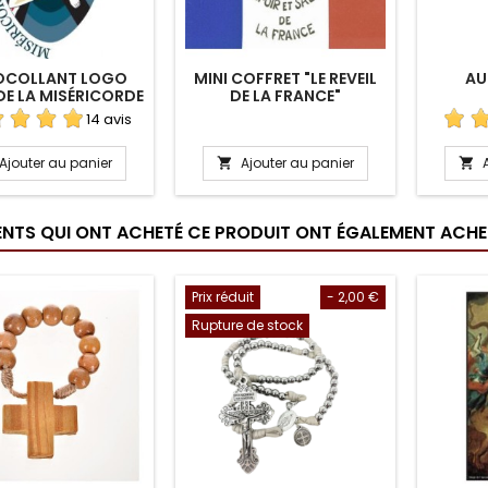
OCOLLANT LOGO
MINI COFFRET "LE REVEIL
AU
DE LA MISÉRICORDE
DE LA FRANCE"
14 avis
Ajouter au panier
Ajouter au panier


IENTS QUI ONT ACHETÉ CE PRODUIT ONT ÉGALEMENT ACHET
Prix réduit
- 2,00 €
Rupture de stock