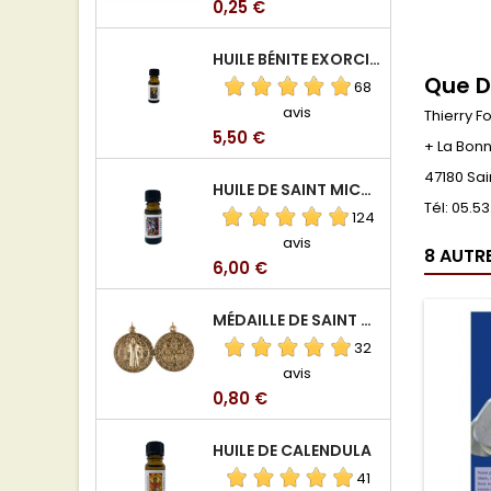
Prix
0,25 €
HUILE BÉNITE EXORCISÉE
Que D
68
avis
Thierry F
Prix
5,50 €
+ La Bonn
47180 Sai
HUILE DE SAINT MICHEL ARCHANGE
Tél: 05.5
124
avis
8 AUTR
Prix
6,00 €
MÉDAILLE DE SAINT BENOIT EN ALUMINIUM
32
avis
Prix
0,80 €
HUILE DE CALENDULA
41