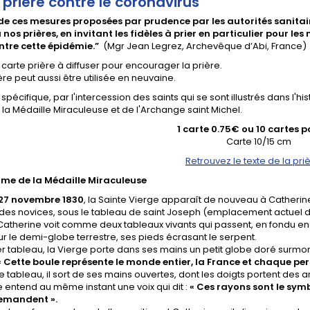
 prière contre le coronavirus
 de ces mesures proposées par prudence par les autorités sanitair
 nos prières, en invitant les fidèles à prier en particulier pour le
ontre cette épidémie.”
(Mgr Jean Legrez, Archevêque d’Abi, France)
 carte prière à diffuser pour encourager la prière.
ère peut aussi être utilisée en neuvaine.
 spécifique, par l'intercession des saints qui se sont illustrés dans 
a Médaille Miraculeuse et de l'Archange saint Michel.
1 carte 0.75€ ou 10 cartes 
Carte 10/15 cm
Retrouvez le texte de la priè
me de la Médaille Miraculeuse
e 27 novembre 1830
, la Sainte Vierge apparaît de nouveau à Catherine
 des novices, sous le tableau de saint Joseph (emplacement actuel d
atherine voit comme deux tableaux vivants qui passent, en fondu ench
r le demi-globe terrestre, ses pieds écrasant le serpent.
er tableau, la Vierge porte dans ses mains un petit globe doré surmont
« Cette boule représente le monde entier, la France et chaque pers
e tableau, il sort de ses mains ouvertes, dont les doigts portent des 
 entend au même instant une voix qui dit :
« Ces rayons sont le sym
emandent ».