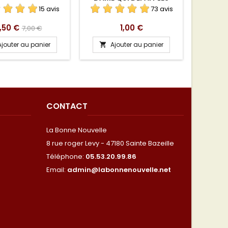
NOEUDS
15 avis
73 avis
rix
Prix
Prix
,50 €
1,00 €
7,00 €
de
Ajouter au panier
Ajouter au panier
A


base
CONTACT
La Bonne Nouvelle
8 rue roger Levy - 47180 Sainte Bazeille
Téléphone:
05.53.20.99.86
Email:
admin@labonnenouvelle.net