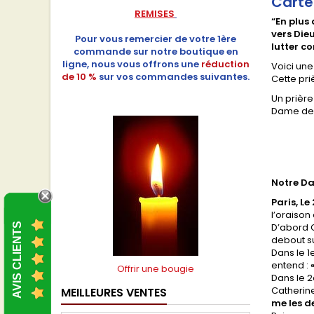
Carte
REMISES
“En plus
vers Dieu
Pour vous remercier de votre 1ère
lutter c
commande sur notre boutique en
ligne, nous vous offrons une
réduction
Voici une
de 10 %
sur vos commandes suivantes.
Cette pri
Un prière
Dame de l
Notre Da
Paris, L
l’oraison
AVIS CLIENTS
D’abord C
debout su
Dans le 1
entend :
Offrir une bougie
Dans le 2
Catherine
MEILLEURES VENTES
me les d