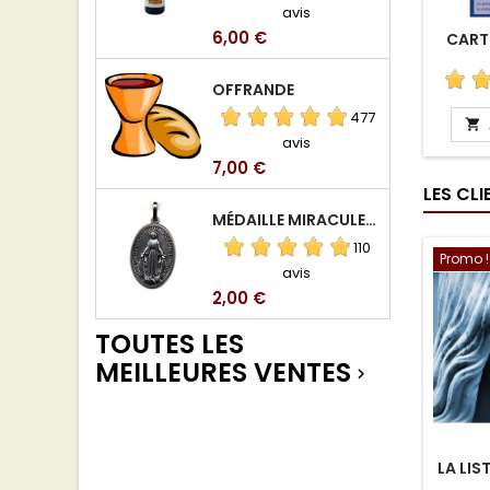
avis
Prix
6,00 €
CARTE
OFFRANDE
477

avis
Prix
7,00 €
LES CL
MÉDAILLE MIRACULEUSE DE VIERGE DE LA RUE DU BAC
110
Promo !
avis
Prix
2,00 €
TOUTES LES
MEILLEURES VENTES

LA LIST