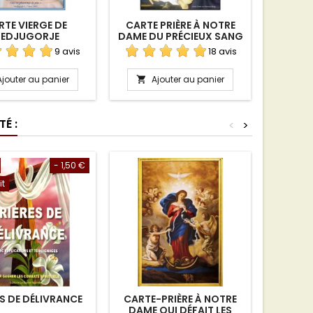
RTE VIERGE DE
CARTE PRIÈRE À NOTRE
LA L
EDJUGORJE
DAME DU PRÉCIEUX SANG
9 avis
18 avis
Ajouter au panier
Ajouter au panier
A


É :
<
>
- 1,50 €
it
ES DE DÉLIVRANCE
CARTE-PRIÈRE À NOTRE
FILTRES
DAME QUI DÉFAIT LES
P