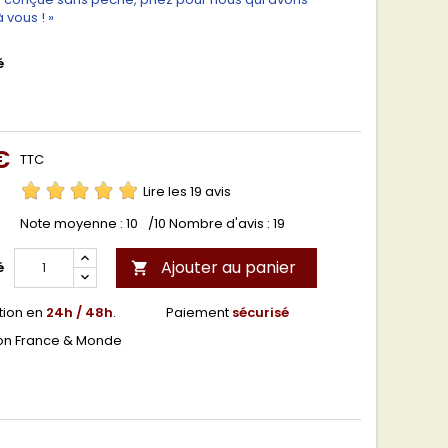
 vous ! »
é
€
TTC
Lire les 19 avis
Note moyenne :
10
/10 Nombre d'avis :
19
Ajouter au panier
é

tion en
24h / 48h
.
Paiement
sécurisé
son France & Monde