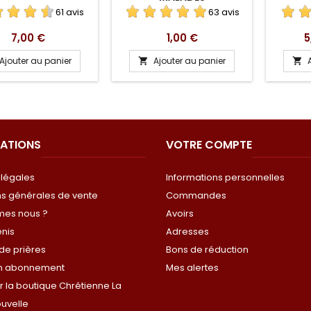
61 avis
63 avis
Prix
Prix
P
7,00 €
1,00 €
5
Ajouter au panier
Ajouter au panier


ATIONS
VOTRE COMPTE
 légales
Informations personnelles
ns générales de vente
Commandes
mes nous ?
Avoirs
énis
Adresses
de prières
Bons de réduction
on abonnement
Mes alertes
 la boutique Chrétienne La
uvelle