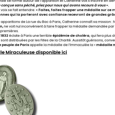
vale se forme autour de l’apparition et Catherine voit s’inscrire en dem
 conçue sans péché, priez pour nous qui avons recours à vous
».
 voix se fait entendre:
« Faites, faites frapper une médaille sur ce 
onnes qui la porteront avec confiance recevront de grandes grâ
 apparitions de La rue du Bac à Paris, Catherine connaît sa mission : 
n,
ne voit nul inconvénient à faire frapper la médaille demandée par l
 premières.
r
1832
éclate à Paris une terrible
épidémie de choléra
, qui fera plus 
 sont distribuées par les Filles de la Charité. Aussitôt guérisons, conv
e peuple de Paris
appelle la médaille de l’Immaculée la «
médaille m
le Miraculeuse disponible ici