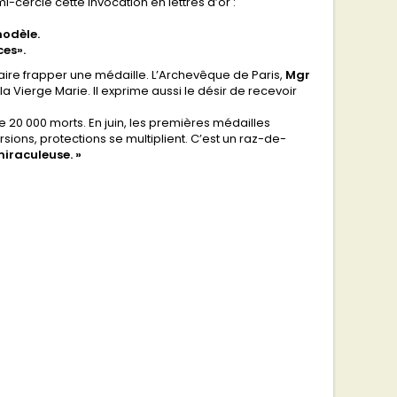
i-cercle cette invocation en lettres d’or :
modèle.
ces».
faire frapper une médaille. L’Archevêque de Paris,
Mgr
a Vierge Marie. Il exprime aussi le désir de recevoir
de 20 000 morts. En juin, les premières médailles
ersions, protections se multiplient. C’est un raz-de-
iraculeuse. »