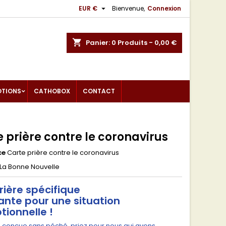

EUR €
Bienvenue,
Connexion
shopping_cart
Panier:
0
Produits - 0,00 €
OTIONS
CATHOBOX
CONTACT
 prière contre le coronavirus
ce
Carte prière contre le coronavirus
La Bonne Nouvelle
rière spécifique
ante pour une situation
tionnelle !
e conçue sans péché, priez pour nous qui avons