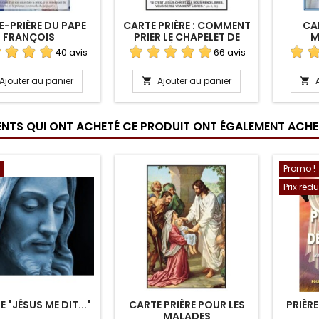
-PRIÈRE DU PAPE
CARTE PRIÈRE : COMMENT
CA
FRANÇOIS
PRIER LE CHAPELET DE
M
LIBÉRATION ?
40 avis
66 avis
Ajouter au panier
Ajouter au panier


IENTS QUI ONT ACHETÉ CE PRODUIT ONT ÉGALEMENT ACHET
Promo !
Prix rédu
E "JÉSUS ME DIT..."
CARTE PRIÈRE POUR LES
PRIÈR
MALADES