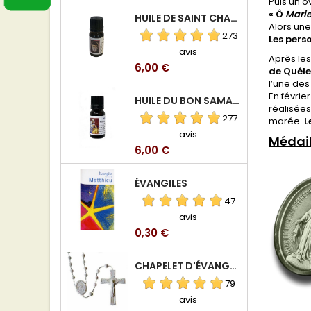
Puis un o
« Ô
Marie
HUILE DE SAINT CHARBEL
Alors une
273
Les pers
avis
Après les
Prix
6,00 €
de Quéle
l’une des
En févrie
HUILE DU BON SAMARITAIN
réalisées
277
marée.
L
avis
Médail
Prix
6,00 €
ÉVANGILES
47
avis
Prix
0,30 €
CHAPELET D'ÉVANGÉLISATION
79
avis