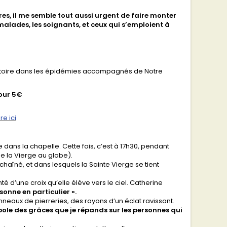
es, il me semble tout aussi urgent de faire monter
s malades, les soignants, et ceux qui s’emploient à
l'histoire dans les épidémies accompagnés de Notre
pour 5€
re ici
 dans la chapelle. Cette fois, c’est à 17h30, pendant
e la Vierge au globe).
aîné, et dans lesquels la Sainte Vierge se tient
é d’une croix qu’elle élève vers le ciel. Catherine
onne en particulier ».
anneaux de pierreries, des rayons d’un éclat ravissant.
bole des grâces que je répands sur les personnes qui