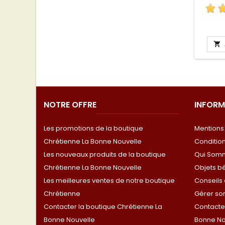

NOTRE OFFRE
INFORM
Les promotions de la boutique
Mentions
Chrétienne La Bonne Nouvelle
Conditio
Les nouveaux produits de la boutique
Qui Som
Chrétienne La Bonne Nouvelle
Objets b
Les meilleures ventes de notre boutique
Conseils 
Chrétienne
Gérer s
Contacter la boutique Chrétienne La
Contacter
Bonne Nouvelle
Bonne No