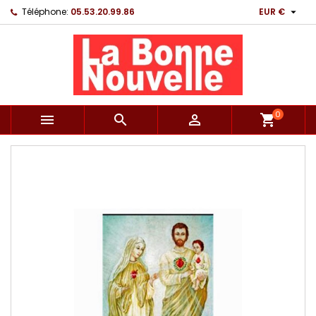

Téléphone:
05.53.20.99.86
EUR €
0



shopping_cart