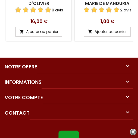
D'OLIVIER
MARIE DE MANDURIA
8 avis
2 avis
Prix
Prix
16,00 €
1,00 €
Ajouter au panier
Ajouter au panier



NOTRE OFFRE

INFORMATIONS

VOTRE COMPTE

CONTACT