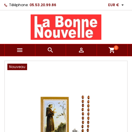

Téléphone:
05.53.20.99.86
EUR €
0



shopping_cart
Nouveau