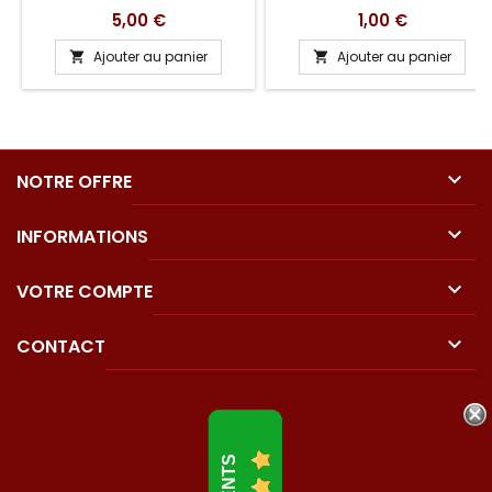
Prix
Prix
5,00 €
1,00 €
Ajouter au panier
Ajouter au panier



NOTRE OFFRE

INFORMATIONS

VOTRE COMPTE

CONTACT