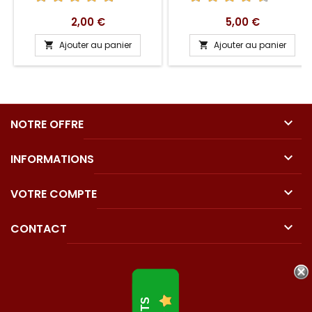
Prix
Prix
2,00 €
5,00 €
Ajouter au panier
Ajouter au panier



NOTRE OFFRE

INFORMATIONS

VOTRE COMPTE

CONTACT