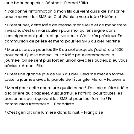
loue beaucoup plus. Béni soit l’Eternel ! Rita
* J’ai donné l’information à mon fils qui vient aussi de s’inscrire
pour recevoir les SMS du Ciel. Géniale votre idée ! Hélène
* C’est super, cette idée de messe mensuelle et ce monastère
invisible, c’est un vrai soutien pour moi qui enseigne dans
l’enseignement public, et qui vis seule. C’est très précieux. En
communion de prière et merci pour les SMS du ciel. Martine
* Merci et bravo pour les SMS du ciel auxquels j’adhère à 1000
pour cent. Quelle merveilleuse idée pour commencer la
journée. On se sent plus fort en union avec les autres. Dieu vous
bénisse. Amen ! Rita
* C’est une grande joie ce SMS du ciel. Cela me met en forme
toute la journée avec la parole de l’Évangile. Merci. - Fabienne
* Merci pour cette nourriture quotidienne ! J’essaie d’ être fidèle
a la prière du chapelet. Aujourd’hui je l’offrirai pour toutes les
personnes qui reçoivent les SMS et pour leur famille ! En
communion fraternelle. - Bénédicte
* C’est génial : une lumière dans la nuit. - Françoise