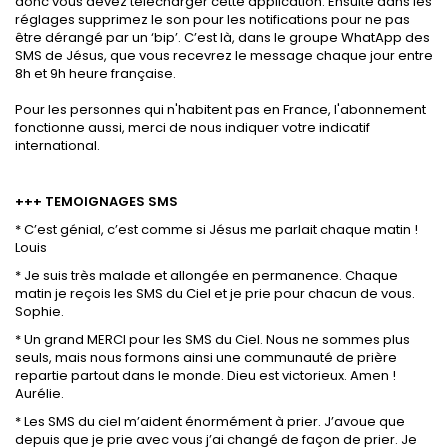
donc vous devez télécharger cette application.
Ensuite dans les
réglages supprimez le son pour les notifications pour ne pas
être dérangé par un ‘bip’. C’est là, dans le groupe WhatApp des
SMS de Jésus, que vous recevrez le message chaque jour entre
8h et 9h heure française.
Pour les personnes qui n'habitent pas en France, l'abonnement
fonctionne aussi, merci de nous indiquer votre indicatif
international.
+++ TEMOIGNAGES SMS
* C’est génial, c’est comme si Jésus me parlait chaque matin !
Louis
* Je suis très malade et allongée en permanence. Chaque
matin je reçois les SMS du Ciel et je prie pour chacun de vous.
Sophie.
* Un grand MERCI pour les SMS du Ciel. Nous ne sommes plus
seuls, mais nous formons ainsi une communauté de prière
repartie partout dans le monde. Dieu est victorieux. Amen !
Aurélie.
* Les SMS du ciel m’aident énormément à prier. J’avoue que
depuis que je prie avec vous j’ai changé de façon de prier. Je