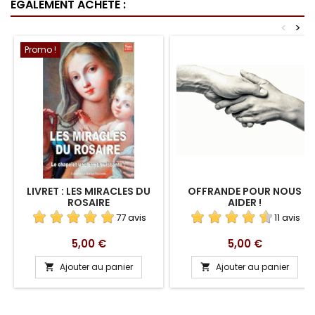
ÉGALEMENT ACHETÉ :
<
>
Promo !
LIVRET : LES MIRACLES DU
OFFRANDE POUR NOUS
ROSAIRE
AIDER !
77 avis
11 avis
Prix
Prix
5,00 €
5,00 €
Ajouter au panier
Ajouter au panier

