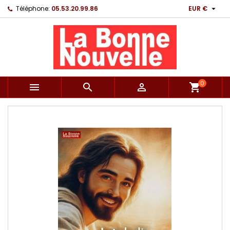

Téléphone:
05.53.20.99.86
EUR €
0



shopping_cart