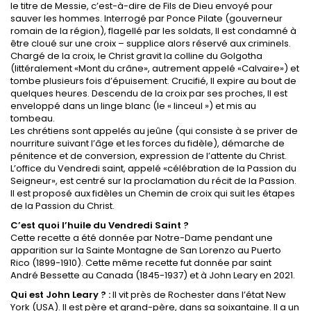
le titre de Messie, c’est-à-dire de Fils de Dieu envoyé pour
sauver les hommes. Interrogé par Ponce Pilate (gouverneur
romain de la région), flagellé par les soldats, Il est condamné à
être cloué sur une croix – supplice alors réservé aux criminels.
Chargé de la croix, le Christ gravit la colline du Golgotha
(littéralement «Mont du crâne», autrement appelé «Calvaire») et
tombe plusieurs fois d’épuisement. Crucifié, Il expire au bout de
quelques heures. Descendu de la croix par ses proches, Il est
enveloppé dans un linge blanc (le « linceul ») et mis au
tombeau.
Les chrétiens sont appelés au jeûne (qui consiste à se priver de
nourriture suivant l’âge et les forces du fidèle), démarche de
pénitence et de conversion, expression de l’attente du Christ.
L’office du Vendredi saint, appelé «célébration de la Passion du
Seigneur», est centré sur la proclamation du récit de la Passion.
Il est proposé aux fidèles un Chemin de croix qui suit les étapes
de la Passion du Christ.
C’est quoi l’huile du Vendredi Saint ?
Cette recette a été donnée par Notre-Dame pendant une
apparition sur la Sainte Montagne de San Lorenzo au Puerto
Rico (1899-1910). Cette même recette fut donnée par saint
André Bessette au Canada (1845-1937) et à John Leary en 2021.
Qui est John Leary ? :
Il vit près de Rochester dans l’état New
York (USA). Il est père et grand-père, dans sa soixantaine. Il a un