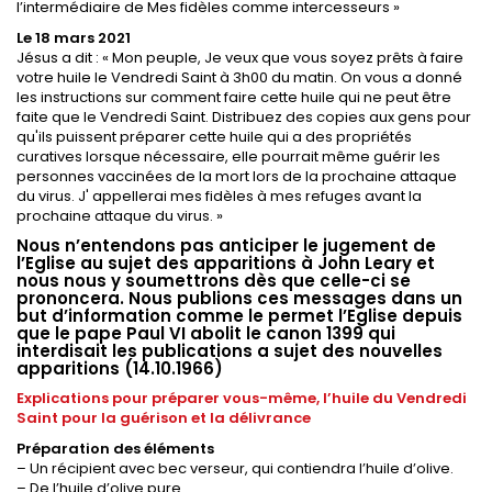
l’intermédiaire de Mes fidèles comme intercesseurs »
Le 18 mars 2021
Jésus a dit : « Mon peuple, Je veux que vous soyez prêts à faire
votre huile le Vendredi Saint à 3h00 du matin. On vous a donné
les instructions sur comment faire cette huile qui ne peut être
faite que le Vendredi Saint. Distribuez des copies aux gens pour
qu'ils puissent préparer cette huile qui a des propriétés
curatives lorsque nécessaire, elle pourrait même guérir les
personnes vaccinées de la mort lors de la prochaine attaque
du virus. J' appellerai mes fidèles à mes refuges avant la
prochaine attaque du virus. »
Nous n’entendons pas anticiper le jugement de
l’Eglise au sujet des apparitions à John Leary et
nous nous y soumettrons dès que celle-ci se
prononcera. Nous publions ces messages dans un
but d’information comme le permet l’Eglise depuis
que le pape Paul VI abolit le canon 1399 qui
interdisait les publications a sujet des nouvelles
apparitions (14.10.1966)
Explications pour préparer vous-même, l’huile du Vendredi
Saint pour la guérison et la délivrance
Préparation des éléments
– Un récipient avec bec verseur, qui contiendra l’huile d’olive.
– De l’huile d’olive pure.