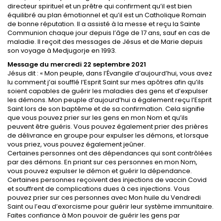
directeur spirituel et un prêtre qui confirment qu’il est bien
équilibré au plan émotionnel et qu’il est un Catholique Romain
de bonne réputation. Il a assisté à la messe et reçu la Sainte
Communion chaque jour depuis l’âge de 17 ans, sauf en cas de
maladie. Il reçoit des messages de Jésus et de Marie depuis
son voyage à Medjugorje en 1993.
Message du mercredi 22 septembre 2021
Jésus dit : « Mon peuple, dans l’Évangile d’aujourd’hui, vous avez
lu comment j’ai soufflé l’Esprit Saint sur mes apôtres afin qu’ils
soient capables de guérir les maladies des gens et d’expulser
les démons. Mon peuple d’aujourd’hui a également reçu l’Esprit
Saint lors de son baptême et de sa confirmation. Cela signifie
que vous pouvez prier sur les gens en mon Nom et qu’ils
peuvent être guéris. Vous pouvez également prier des prières
de délivrance en groupe pour expulser les démons, et lorsque
vous priez, vous pouvez également jeûner.
Certaines personnes ont des dépendances qui sont contrôlées
par des démons. En priant sur ces personnes en mon Nom,
vous pouvez expulser le démon et guérir la dépendance.
Certaines personnes reçoivent des injections de vaccin Covid
et souffrent de complications dues à ces injections. Vous
pouvez prier sur ces personnes avec Mon huile du Vendredi
Saint ou l’eau d’exorcisme pour guérir leur système immunitaire.
Faites confiance à Mon pouvoir de guérir les gens par