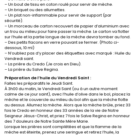
– Un bout de tissu en coton roulé pour servir de mèche.
– Un briquet ou des allumettes.
– Un plat non-inflammable pour servir de support (par
sécurité).
– Un morceau de carton recouvert de papier d’aluminium avec
un trou au milieu pour faire passer la mèche. Le carton va flotter
sur l’huile et la partie longue de la mèche devra tomber au fond.
– Des petits flacons en verre pouvant se fermer. (Photo ci-
dessous, 10 ml)
– N’oubliez pas d’y placer des étiquettes avec marqué : Huile du
Vendredi saint.
– La prière du Credo (Je crois en Dieu).
– La prière du Salve Regina.
Préparation de l’huile du Vendredi Saint :
Faites les préparatifs le Jeudi Saint.
À 3h00 du matin, le Vendredi Saint (ou à un autre moment
calme de ce jour saint), avec l’huile d’olive dans le bol, placez la
mèche et le couvercle au milieu du bol afin que la mèche flotte
au dessus. Allumez la mèche. Alors que la mèche brûle, priez 33
fois le Credo en honneur des 33 années de la vie de Notre
Seigneur Jésus-Christ, et priez 7 fois le Salve Regina en honneur
des 7 douleurs de Notre Sainte Mère Marie.
Lorsque les prières sont complétées et que la flamme de la
mèche est éteinte, prenez une seringue et retirez l’huile, la