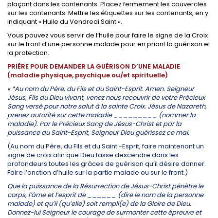
plaçant dans les contenants. Placez fermement les couvercles
sur les contenants. Mettre les étiquettes sur les contenants, en y
indiquant « Huile du Vendredi Saint ».
Vous pouvez vous servir de l’huile pour faire le signe de la Croix
sur le front d’une personne malade pour en priant la guérison et
la protection.
PRIÈRE POUR DEMANDER LA GUÉRISON D’UNE MALADIE
(maladie physique, psychique ou/et spirituelle)
« *Au nom du Père, du Fils et du Saint-Esprit. Amen. Seigneur
Jésus, Fils du Dieu vivant, venez nous recouvrir de votre Précieux
Sang versé pour notre salut à la sainte Croix. Jésus de Nazareth,
prenez autorité sur cette maladie _________ (nommer la
maladie). Par le Précieux Sang de Jésus-Christ et par la
puissance du Saint-Esprit, Seigneur Dieu guérissez ce mal.
(Au nom du Père, du Fils et du Saint -Esprit, faire maintenant un
signe de croix afin que Dieu fasse descendre dans les
profondeurs toutes les grâces de guérison qu’il désire donner.
Faire l’onction d’huile sur la partie malade ou sur le front.)
Que la puissance de la Résurrection de Jésus-Christ pénètre le
corps, l’âme et l’esprit de ______ (dire le nom de la personne
malade) et qu’il (qu’elle) soit rempli(e) de la Gloire de Dieu.
Donnez-lui Seigneur le courage de surmonter cette épreuve et