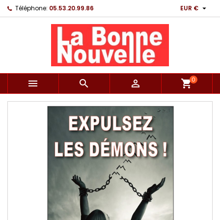

Téléphone:
05.53.20.99.86
EUR €
0



shopping_cart