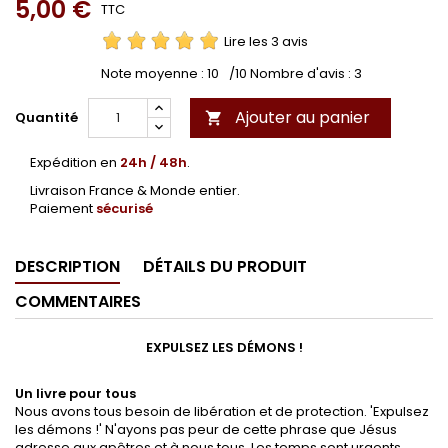
5,00 €
TTC
Lire les 3 avis
Note moyenne :
10
/10 Nombre d'avis :
3
Ajouter au panier
Quantité

Expédition en
24h / 48h
.
Livraison France & Monde entier.
Paiement
sécurisé
DESCRIPTION
DÉTAILS DU PRODUIT
COMMENTAIRES
EXPULSEZ LES DÉMONS !
Un livre pour tous
Nous avons tous besoin de libération et de protection. 'Expulsez
les démons !' N'ayons pas peur de cette phrase que Jésus
adresse aux apôtres et à nous tous. Les temps sont urgents.