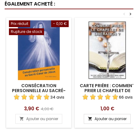
ÉGALEMENT ACHETÉ :
<
>
Prix réduit
- 0,10 €
Rupture de stock
CONSÉCRATION
CARTE PRIÈRE : COMMENT
PERSONNELLE AU SACRÉ-
PRIER LE CHAPELET DE
COEUR
LIBÉRATION ?
34 avis
66 avis
Prix
Prix
Prix
3,90 €
1,00 €
4,00 €
de
Ajouter au panier
Ajouter au panier


base