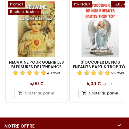
Promo !
Prix réduit
- 2,00 €
Rupture de stock
NEUVAINE POUR GUÉRIR LES
S'OCCUPER DE NOS
BLESSURES DE L'ENFANCE
ENFANTS PARTIS TROP TÔT
40 avis
25 avis
Prix
Prix
Prix
5,00 €
5,00 €
7,00 €
de
Ajouter au panier
Ajouter au panier


base

NOTRE OFFRE