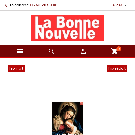

Téléphone:
05.53.20.99.86
EUR €
0



shopping_cart
Promo !
Prix réduit