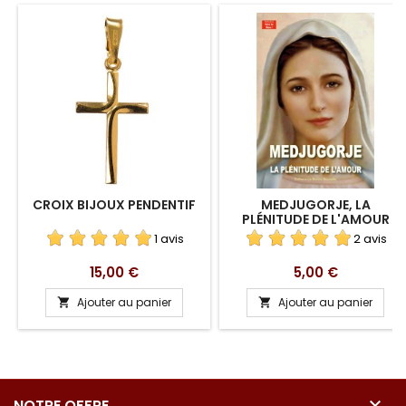
CROIX BIJOUX PENDENTIF
MEDJUGORJE, LA
PLÉNITUDE DE L'AMOUR
1 avis
2 avis
Prix
Prix
15,00 €
5,00 €
Ajouter au panier
Ajouter au panier



NOTRE OFFRE