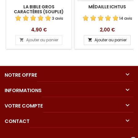
LA BIBLE GROS
MÉDAILLE ICHTUS
CARACTÈRES (SOUPLE)
3 avis
14 avis
Prix
Prix
4,90 €
2,00 €
Ajouter au panier
Ajouter au panier



NOTRE OFFRE

INFORMATIONS

VOTRE COMPTE

CONTACT