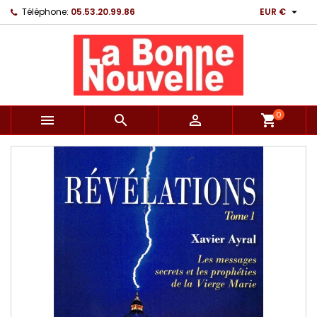

Téléphone:
05.53.20.99.86
EUR €
0



shopping_cart