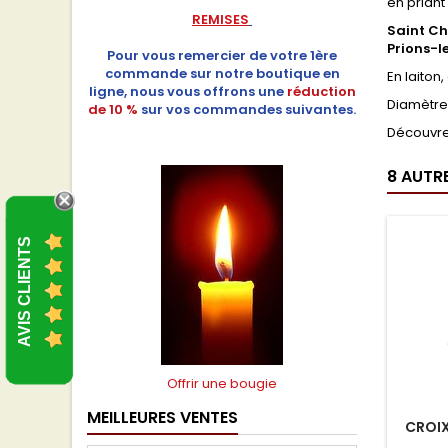
en priant
REMISES
Saint Ch
Prions-l
Pour vous remercier de votre 1ère
commande sur notre boutique en
En laiton
ligne, nous vous offrons une
réduction
Diamètre 
de 10 %
sur vos commandes suivantes.
Découvre
8 AUTR
AVIS CLIENTS
Offrir une bougie
MEILLEURES VENTES
CROIX