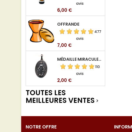
avis
Prix
6,00 €
OFFRANDE
477
avis
Prix
7,00 €
MÉDAILLE MIRACULEUSE DE VIERGE DE LA RUE DU BAC
110
avis
Prix
2,00 €
TOUTES LES
MEILLEURES VENTES

NOTRE OFFRE
INFORM