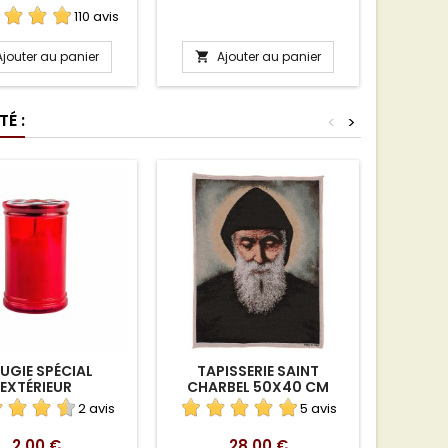
BAC
AR
110 avis
Ajouter au panier
Ajouter au panier
A


É :
<
>
UGIE SPÉCIAL
TAPISSERIE SAINT
MÉDAIL
EXTÉRIEUR
CHARBEL 50X40 CM
2 avis
5 avis
Prix
Prix
2,00 €
28,00 €