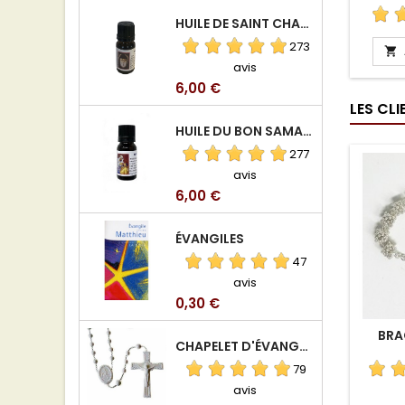
HUILE DE SAINT CHARBEL
273

avis
Prix
6,00 €
LES CL
HUILE DU BON SAMARITAIN
277
avis
Prix
6,00 €
ÉVANGILES
47
avis
Prix
0,30 €
BRA
CHAPELET D'ÉVANGÉLISATION
79
avis