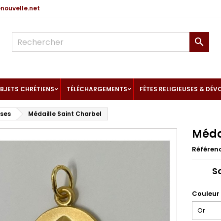
ouvelle.net

BJETS CHRÉTIENS
TÉLÉCHARGEMENTS
FÊTES RELIGIEUSES & DÉV
uses
Médaille Saint Charbel
Méda
Référen
Sa
Couleur