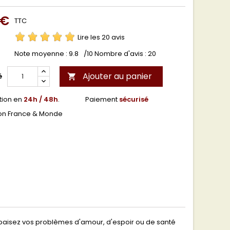
 €
TTC
Lire les 20 avis
Note moyenne :
9.8
/10 Nombre d'avis :
20
Ajouter au panier
é

tion en
24h / 48h
.
Paiement
sécurisé
son France & Monde
Apaisez vos problèmes d'amour, d'espoir ou de santé