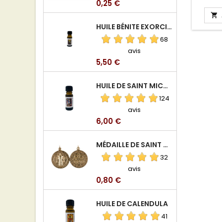
Prix
0,25 €

HUILE BÉNITE EXORCISÉE
68
avis
Prix
5,50 €
HUILE DE SAINT MICHEL ARCHANGE
124
avis
Prix
6,00 €
MÉDAILLE DE SAINT BENOIT EN ALUMINIUM
32
avis
Prix
0,80 €
HUILE DE CALENDULA
41