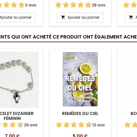
3 avis
28 avis
Ajouter au panier
Ajouter au panier


IENTS QUI ONT ACHETÉ CE PRODUIT ONT ÉGALEMENT ACHET
CELET DIZAINIER
REMÈDES DU CIEL
BO
FÉMININ
28 avis
13 avis
Prix
Prix
7,00 €
5,00 €