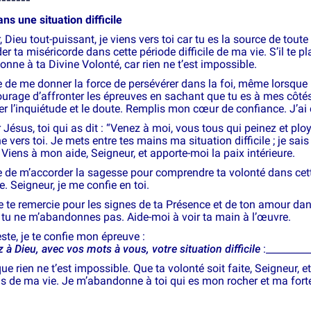
ans une situation difficile
 Dieu tout-puissant, je viens vers toi car tu es la source de toute 
r ta miséricorde dans cette période difficile de ma vie. S’il te p
nne à ta Divine Volonté, car rien ne t’est impossible.
ie de me donner la force de persévérer dans la foi, même lorsque
ourage d’affronter les épreuves en sachant que tu es à mes côt
r l’inquiétude et le doute. Remplis mon cœur de confiance. J’ai 
Jésus, toi qui as dit : “Venez à moi, vous tous qui peinez et ploy
 vers toi. Je mets entre tes mains ma situation difficile ; je sais 
 Viens à mon aide, Seigneur, et apporte-moi la paix intérieure.
ie de m’accorder la sagesse pour comprendre ta volonté dans cette
e. Seigneur, je me confie en toi.
je te remercie pour les signes de ta Présence et de ton amour d
 tu ne m’abandonnes pas. Aide-moi à voir ta main à l’œuvre.
ste, je te confie mon épreuve :
 à Dieu, avec vos mots à vous, votre situation difficile
:_________
que rien ne t’est impossible. Que ta volonté soit faite, Seigneur
ns de ma vie. Je m’abandonne à toi qui es mon rocher et ma for