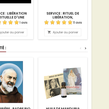
CE : LIBÉRATION
SERVICE : RITUEL DE
BOUGIE 
RITUELLE D'UNE
LIBÉRATION,
À J
PERSONNE
PURIFICATION ET
RÉS
1 avis
11 avis
BÉNÉDICTION D'UN LIEU À
DISTANCE
Ajouter au panier
Ajouter au panier
A


É :
<
>
RIÈRE : PADRE PIO
HUILE DE MANDURIA
SCAPU