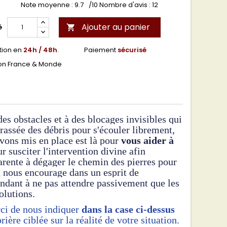
Note moyenne :
9.7
/10 Nombre d'avis :
12
Ajouter au panier
é

tion en
24h / 48h
.
Paiement
sécurisé
son France & Monde
s obstacles et à des blocages invisibles qui
rassée des débris pour s'écouler librement,
avons mis en place est là pour
vous aider à
r susciter l'intervention divine afin
arente à dégager le chemin des pierres pour
 nous encourage dans un esprit de
endant à ne pas attendre passivement que les
solutions.
ci de nous indiquer
dans la case ci-dessus
ière ciblée sur la réalité de votre situation.