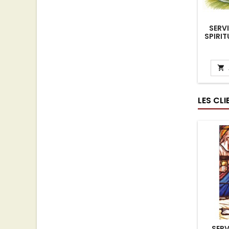
SERV
SPIRIT

LES CL
SERV