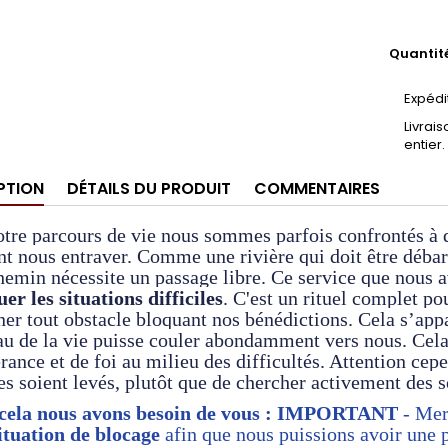
Quantit
Expédi
Livrai
entier.
PTION
DÉTAILS DU PRODUIT
COMMENTAIRES
tre parcours de vie nous sommes parfois confrontés à de
t nous entraver. Comme une rivière qui doit être débar
hemin nécessite un passage libre. Ce service que nous 
er les situations difficiles
. C'est un rituel complet pou
ner tout obstacle bloquant nos bénédictions. Cela s’app
au de la vie puisse couler abondamment vers nous. Cela
rance et de foi au milieu des difficultés. Attention cep
es soient levés, plutôt que de chercher activement des 
cela nous avons besoin de vous :
IMPORTANT
- Mer
ituation de blocage
afin que nous puissions avoir une pr