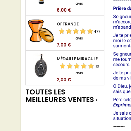
avis
Prière d
Prix
6,00 €
Seigneur,
m’accorde
OFFRANDE
m’abando
477
Je te pr
avis
moi le c
Prix
7,00 €
surmonte
Seigneur 
MÉDAILLE MIRACULEUSE DE VIERGE DE LA RUE DU BAC
me tourne
secours.
110
Je te pr
avis
de ma vi
Prix
2,00 €
Ô Dieu, 
TOUTES LES
sais que
MEILLEURES VENTES
Père céle

Exprimez
Je sais 
situatio
———-