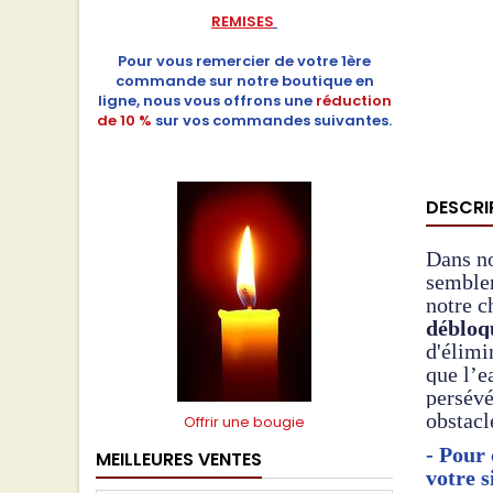
REMISES
Pour vous remercier de votre 1ère
commande sur notre boutique en
ligne, nous vous offrons une
réduction
de 10 %
sur vos commandes suivantes.
DESCRI
Dans no
semblen
notre c
débloqu
d'élimi
que l’e
persévé
obstacl
Offrir une bougie
- Pour 
MEILLEURES VENTES
votre s