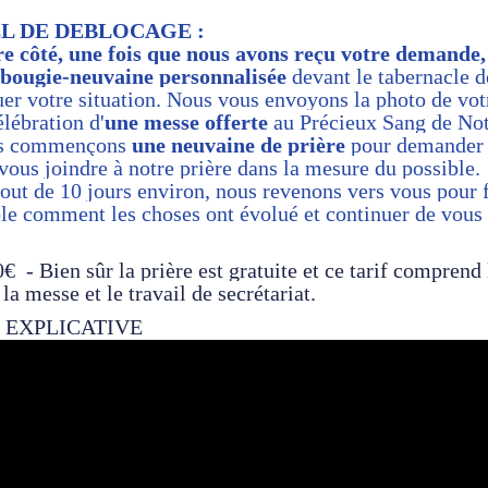
L DE DEBLOCAGE :
e côté, une fois que nous avons reçu votre demande,
bougie-neuvaine
personnalisée
devant le tabernacle 
er votre situation. Nous vous envoyons la photo de vot
élébration d'
une messe offerte
au Précieux Sang de
Not
s commençons
une neuvaine de prière
pour demander 
vous joindre à notre prière dans la mesure du possible.
out de 10 jours environ, nous revenons vers vous pour 
e comment les choses ont évolué et continuer de vous
0€ - Bien sûr la prière est gratuite et ce tarif comprend 
 la messe et le travail de secrétariat.
 EXPLICATIVE