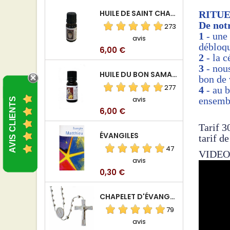
HUILE DE SAINT CHARBEL
RITUE
De notr
273
1
- une
avis
débloqu
Prix
6,00 €
2
- la c
3
- nou
HUILE DU BON SAMARITAIN
bon de 
277
4
- au b
avis
ensembl
AVIS CLIENTS
Prix
6,00 €
Tarif 3
ÉVANGILES
tarif de
47
VIDEO
avis
Prix
0,30 €
CHAPELET D'ÉVANGÉLISATION
79
avis