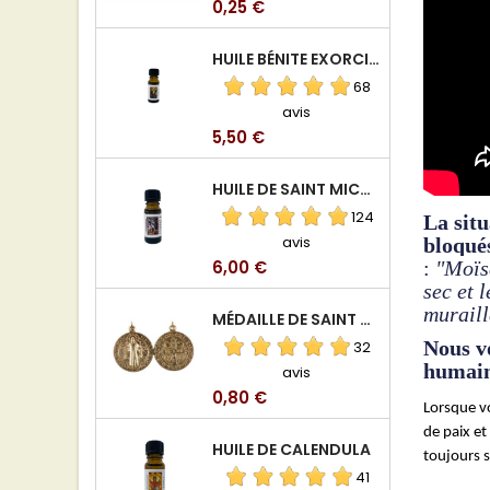
Prix
0,25 €
HUILE BÉNITE EXORCISÉE
68
avis
Prix
5,50 €
HUILE DE SAINT MICHEL ARCHANGE
124
La situ
avis
bloqués
Prix
:
"Moïse
6,00 €
sec et 
muraill
MÉDAILLE DE SAINT BENOIT EN ALUMINIUM
Nous vo
32
humai
avis
Prix
0,80 €
Lorsque v
de paix et
HUILE DE CALENDULA
toujours 
41
--------