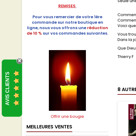
Seule une
REMISES
Comment 
Pour vous remercier de votre 1ère
Comment 
commande sur notre boutique en
Voici qu
ligne, nous vous offrons une
réduction
de 10 %
sur vos commandes suivantes.
Vous tro
Dans la j
Que Dieu
Thierry F
AVIS CLIENTS
8 AUTR
Offrir une bougie
MEILLEURES VENTES