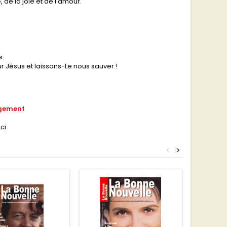
de la joie et de l'amour.
s.
 Jésus et laissons-Le nous sauver !
rgement
ci
<
>