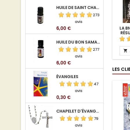
HUILE DE SAINT CHARBEL
273
avis
Prix
6,00 €
LA BN
RÉSU
CHA
HUILE DU BON SAMARITAIN
277

avis
Prix
6,00 €
LES CL
ÉVANGILES
47
avis
Prix
0,30 €
CHAPELET D'ÉVANGÉLISATION
79
avis