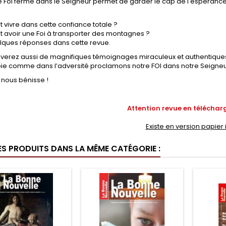
 Foi ferme dans le Seigneur permet de garder le cap de l'espérance, 
vivre dans cette confiance totale ?
avoir une Foi à transporter des montagnes ?
elques réponses dans cette revue.
uverez aussi de magnifiques témoignages miraculeux et authentique
oie comme dans l’adversité proclamons notre FOI dans notre Seigneur
 nous bénisse !
Attention revue en télécha
Existe en version papier i
ES PRODUITS DANS LA MÊME CATÉGORIE :