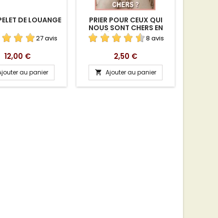
PELET DE LOUANGE
PRIER POUR CEUX QUI
REVUE 
NOUS SONT CHERS EN
D
TÉLÉCHARGEMENT
TÉL
27 avis
8 avis
Prix
Prix
12,00 €
2,50 €
Ajouter au panier
Ajouter au panier
A

