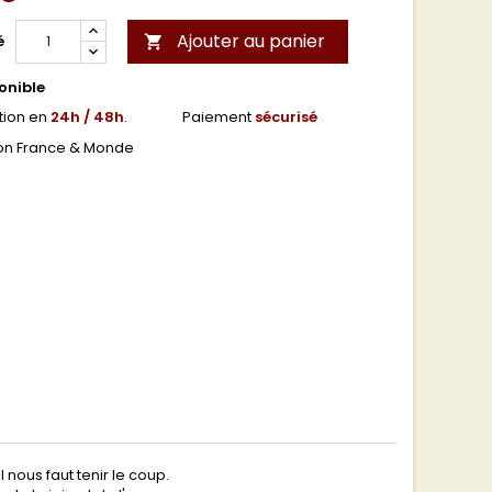
Ajouter au panier
é

onible
tion en
24h / 48h
.
Paiement
sécurisé
son France & Monde
nous faut tenir le coup.