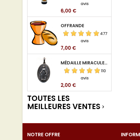
avis
Prix
6,00 €
OFFRANDE
477
avis
Prix
7,00 €
MÉDAILLE MIRACULEUSE DE VIERGE DE LA RUE DU BAC
110
avis
Prix
2,00 €
TOUTES LES
MEILLEURES VENTES

NOTRE OFFRE
INFORM