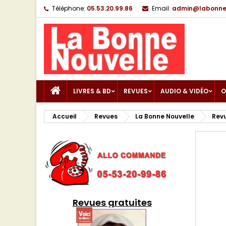
Téléphone:
05.53.20.99.86
Email:
admin@labonnen
LIVRES & BD
REVUES
AUDIO & VIDÉO
O
Accueil
Revues
La Bonne Nouvelle
Revu
Revues gratuites