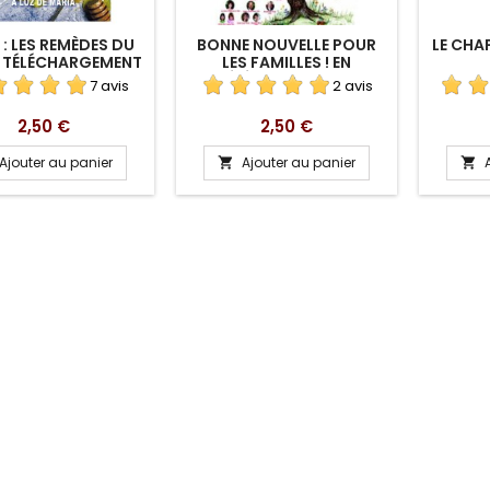
 : LES REMÈDES DU
BONNE NOUVELLE POUR
LE CHA
N TÉLÉCHARGEMENT
LES FAMILLES ! EN
TÉLÉCHARGEMENT
7 avis
2 avis
Prix
Prix
2,50 €
2,50 €
Ajouter au panier
Ajouter au panier

