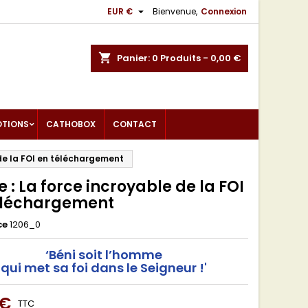

EUR €
Bienvenue,
Connexion
shopping_cart
Panier:
0
Produits - 0,00 €
OTIONS
CATHOBOX
CONTACT
 de la FOI en téléchargement
 : La force incroyable de la FOI
éléchargement
ce
1206_0
‘Béni soit l’homme
qui met sa foi dans le Seigneur !'
 €
TTC