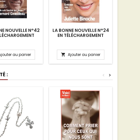
NE NOUVELLE N°42
LA BONNE NOUVELLE N°24
LA BO
ÉLÉCHARGEMENT
EN TÉLÉCHARGEMENT
LAUDATO
EN T
Ajouter au panier
Ajouter au panier
A


É :
<
>