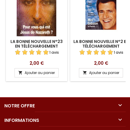
LA BONNE NOUVELLE N°23
LA BONNE NOUVELLE N°2 EN
EN TÉLÉCHARGEMENT
TÉLÉCHARGEMENT
1 avis
1 avis
Prix
Prix
2,00 €
2,00 €
Ajouter au panier
Ajouter au panier



NOTRE OFFRE

INFORMATIONS