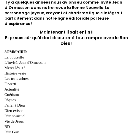
Il y a quelques années nous avions eu comme invité Jean
d’Ormesson dans notre revue la Bonne Nouvelle. Le
personnage joyeux, croyant et charismatique s’intégrait
parfaitement dans notre ligne éditoriale porteuse
d’espérance !
Maintenant il sait enfin !!
Et je suis sûr qu’il doit discuter à tout rompre avec le Bon
Dieu !
SOMMAIRE:
La bouteille
L’invité: Jean d'Ormesson
Merci Jésus !
Histoire vraie
Les trois arbres
Fioretti
Actualité
Guérison
Pâques
Parler à Dieu
Dieu existe
Père spirituel
Vie de Jésus
BD
Père Guy