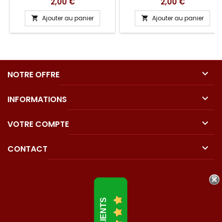
Prix
Prix
2,00 €
2,00 €
Ajouter au panier
Ajouter au panier



NOTRE OFFRE

INFORMATIONS

VOTRE COMPTE

CONTACT