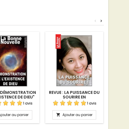
<
>
 "DÉMONSTRATION
REVUE : LA PUISSANCE DU
LA BON
XISTENCE DE DIEU"
SOURIRE EN
LE
ÉLÉCHARGEMENT
TÉLÉCHARGEMENT
TÉL
1 avis
1 avis
Ajouter au panier
Ajouter au panier
A

