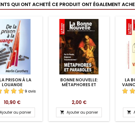
IENTS QUI ONT ACHETÉ CE PRODUIT ONT ÉGALEMENT ACHET
LA PRISON À LA
BONNE NOUVELLE:
LA B
LOUANGE
MÉTAPHORES ET
VAINC
PARABOLES EN
BIEN E
9 avis
TÉLÉCHARGEMENT
Prix
Prix
10,90 €
2,00 €
Ajouter au panier
Ajouter au panier

