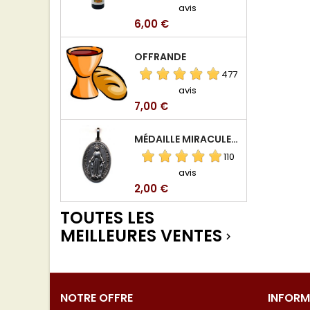
avis
Prix
6,00 €
OFFRANDE
477
avis
Prix
7,00 €
MÉDAILLE MIRACULEUSE DE VIERGE DE LA RUE DU BAC
110
avis
Prix
2,00 €
TOUTES LES
MEILLEURES VENTES

NOTRE OFFRE
INFORM