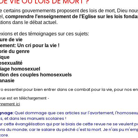
DE VIE OU LOIS DE MORT ?
e certains gouvernements proposent des lois de mort, Dieu nous
el,
comprendre l'enseignement de l'Eglise sur les lois fondam
ations dans le débat actuel.
exions et des témoignages sur ces sujets:
ture de vie
tement: Un cri pour la vie !
orie du genre
hique
osexualité
riage homosexuel
ption des couples homosexuels
hanasie
 essentiel pour bien entrer dans ce combat pour la vie, pour nos enf
vue est en téléchargement -
nnement ici
gnage:
Quel dommage que ces articles sur l'avortement, l'homosexual
s, et dans les manuels scolaires !
r cette évangélisation qui par le biais de cette revue ne se veulent 
ns du monde; car le salaire du péché c'est la mort. Je n'ais pu m'emp
core.