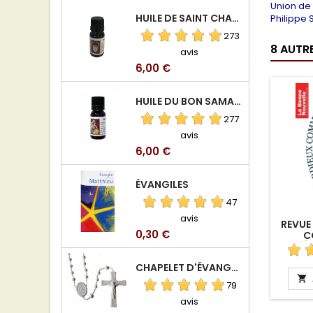
Union de 
HUILE DE SAINT CHARBEL
Philippe 
273
8 AUTR
avis
Prix
6,00 €
HUILE DU BON SAMARITAIN
277
avis
Prix
6,00 €
ÉVANGILES
47
avis
REVUE
Prix
0,30 €
C
TÉ
CHAPELET D'ÉVANGÉLISATION

79
avis