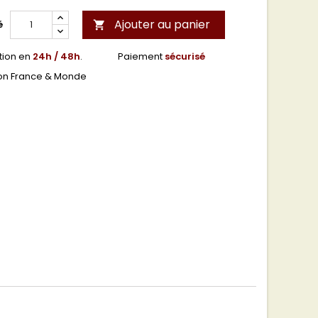
Ajouter au panier
é

tion en
24h / 48h
.
Paiement
sécurisé
son France & Monde