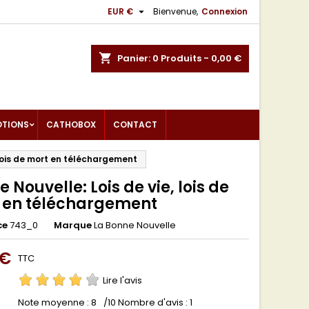

EUR €
Bienvenue,
Connexion
shopping_cart
Panier:
0
Produits - 0,00 €
OTIONS
CATHOBOX
CONTACT
 lois de mort en téléchargement
 Nouvelle: Lois de vie, lois de
 en téléchargement
ce
743_0
Marque
La Bonne Nouvelle
 €
TTC
Lire l'avis
Note moyenne :
8
/10 Nombre d'avis :
1