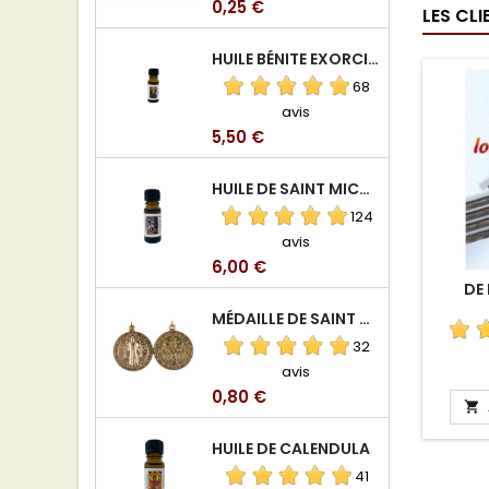
Prix
0,25 €
LES CL
HUILE BÉNITE EXORCISÉE
68
avis
Prix
5,50 €
HUILE DE SAINT MICHEL ARCHANGE
124
avis
Prix
6,00 €
DE 
MÉDAILLE DE SAINT BENOIT EN ALUMINIUM
32
avis
Prix
0,80 €

HUILE DE CALENDULA
41