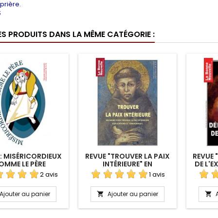
prière.
S
ES PRODUITS DANS LA MÊME CATÉGORIE :
 : MISÉRICORDIEUX
REVUE "TROUVER LA PAIX
REVUE
OMME LE PÈRE
INTÉRIEURE" EN
DE L'E
LÉCHARGEMENT
TÉLÉCHARGEMENT
EN T
2 avis
1 avis
Ajouter au panier
Ajouter au panier

