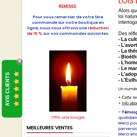
LOIS 
REMISES
Alors qu
loi natur
Pour vous remercier de votre 1ère
commande sur notre boutique en
interrog
ligne, nous vous offrons une
réduction
de 10 %
sur vos commandes suivantes.
Des réfl
- La cul
- L’avor
- La thé
- Bioét
- L’hom
- Le ma
- L’ado
AVIS CLIENTS
- L’Eut
Un numéro
+ Cette re
+
Info abo
- Témoi
Offrir une bougie
quotidien
Merci pou
MEILLEURES VENTES
perversio
Merci en