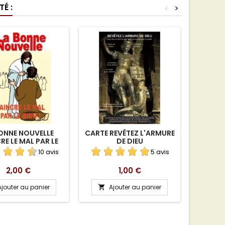
É :
<
>
ONNE NOUVELLE
CARTE REVÊTEZ L'ARMURE
REVU
RE LE MAL PAR LE
DE DIEU
FORME
N TÉLÉCHARGEMENT
TÉL
10 avis
5 avis
Prix
Prix
2,00 €
1,00 €
Ajouter au panier
Ajouter au panier
A

