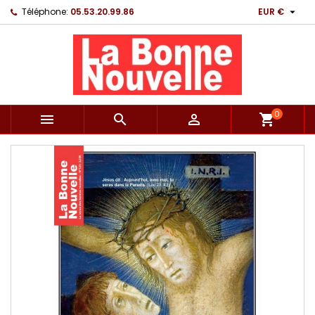

Téléphone:
05.53.20.99.86
EUR €
0



shopping_cart