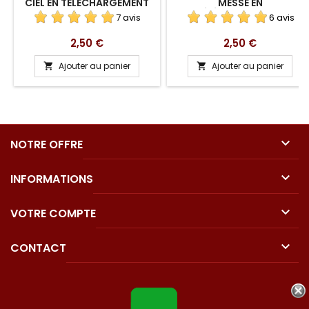
CIEL EN TÉLÉCHARGEMENT
MESSE EN
TÉLÉCHARGEMENT
7 avis
6 avis
Prix
Prix
2,50 €
2,50 €
Ajouter au panier
Ajouter au panier



NOTRE OFFRE

INFORMATIONS

VOTRE COMPTE

CONTACT