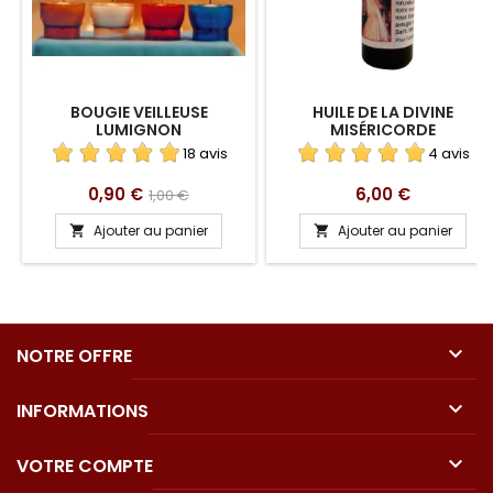
BOUGIE VEILLEUSE
HUILE DE LA DIVINE
LUMIGNON
MISÉRICORDE
18 avis
4 avis
Prix
Prix
Prix
0,90 €
6,00 €
1,00 €
de
Ajouter au panier
Ajouter au panier


base

NOTRE OFFRE

INFORMATIONS

VOTRE COMPTE