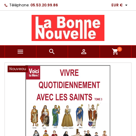

Téléphone:
05.53.20.99.86
EUR €
0



shopping_cart
Nouveau