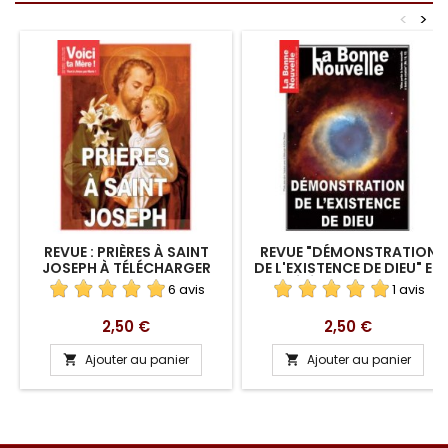
<
>
REVUE : PRIÈRES À SAINT
REVUE "DÉMONSTRATION
JOSEPH À TÉLÉCHARGER
DE L'EXISTENCE DE DIEU" EN
TÉLÉCHARGEMENT
6 avis
1 avis
Prix
Prix
2,50 €
2,50 €
Ajouter au panier
Ajouter au panier

