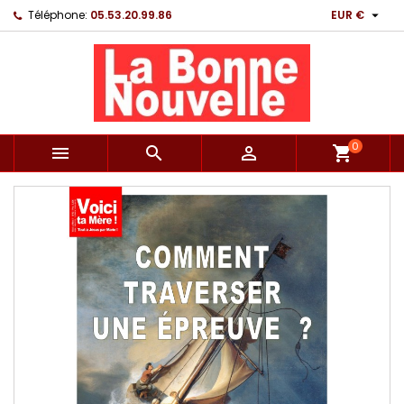

Téléphone:
05.53.20.99.86
EUR €
0



shopping_cart