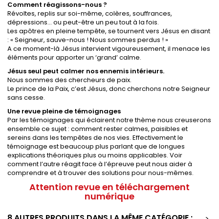
Comment réagissons-nous ?
Révoltes, replis sur soi-même, colères, souffrances,
dépressions... ou peut-être un peu tout à la fois.
Les apôtres en pleine tempête, se tournent vers Jésus en disant
: « Seigneur, sauve-nous ! Nous sommes perdus ! »
A ce moment-là Jésus intervient vigoureusement, il menace les
éléments pour apporter un ‘grand’ calme.
Jésus seul peut calmer nos ennemis intérieurs.
Nous sommes des chercheurs de paix.
Le prince de la Paix, c’est Jésus, donc cherchons notre Seigneur
sans cesse.
Une revue pleine de témoignages
Par les témoignages qui éclairent notre thème nous creuserons
ensemble ce sujet : comment rester calmes, paisibles et
sereins dans les tempêtes de nos vies. Effectivement le
témoignage est beaucoup plus parlant que de longues
explications théoriques plus ou moins applicables. Voir
comment l’autre réagit face à l’épreuve peut nous aider à
comprendre et à trouver des solutions pour nous-mêmes.
Attention revue en téléchargement
numérique
8 AUTRES PRODUITS DANS LA MÊME CATÉGORIE :
>